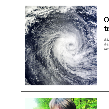
O
t
Ak
de
au