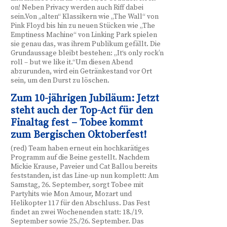
on! Neben Privacy werden auch Riff dabei
sein.Von „alten“ Klassikern wie „The Wall“ von
Pink Floyd bis hin zu neuen Stücken wie „The
Emptiness Machine“ von Linking Park spielen
sie genau das, was ihrem Publikum gefällt. Die
Grundaussage bleibt bestehen: „It‘s only rock’n
roll – but we like it.“Um diesen Abend
abzurunden, wird ein Getränkestand vor Ort
sein, um den Durst zu löschen.
Zum 10-jährigen Jubiläum: Jetzt
steht auch der Top-Act für den
Finaltag fest – Tobee kommt
zum Bergischen Oktoberfest!
(red) Team haben erneut ein hochkarätiges
Programm auf die Beine gestellt. Nachdem
Mickie Krause, Paveier und Cat Ballou bereits
feststanden, ist das Line-up nun komplett: Am
Samstag, 26. September, sorgt Tobee mit
Partyhits wie Mon Amour, Mozart und
Helikopter 117 für den Abschluss. Das Fest
findet an zwei Wochenenden statt: 18./19.
September sowie 25./26. September. Das