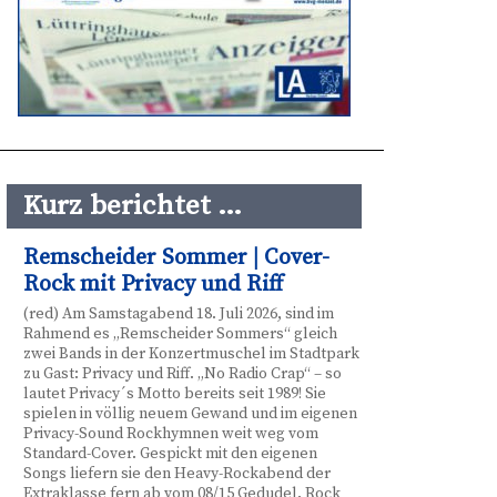
Kurz berichtet …
Remscheider Sommer | Cover-
Rock mit Privacy und Riff
(red) Am Samstagabend 18. Juli 2026, sind im
Rahmend es „Remscheider Sommers“ gleich
zwei Bands in der Konzertmuschel im Stadtpark
zu Gast: Privacy und Riff. „No Radio Crap“ – so
lautet Privacy´s Motto bereits seit 1989! Sie
spielen in völlig neuem Gewand und im eigenen
Privacy-Sound Rockhymnen weit weg vom
Standard-Cover. Gespickt mit den eigenen
Songs liefern sie den Heavy-Rockabend der
Extraklasse fern ab vom 08/15 Gedudel. Rock