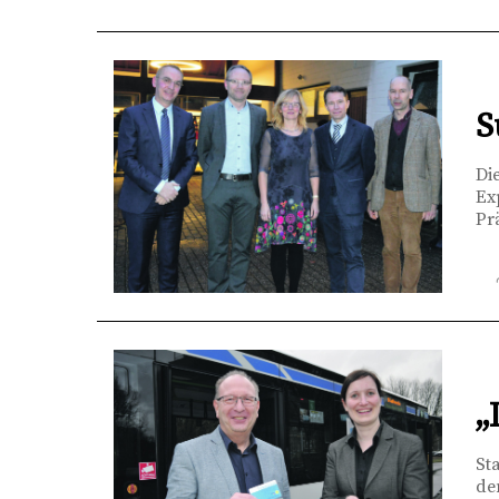
S
Di
Ex
Pr
„
St
de