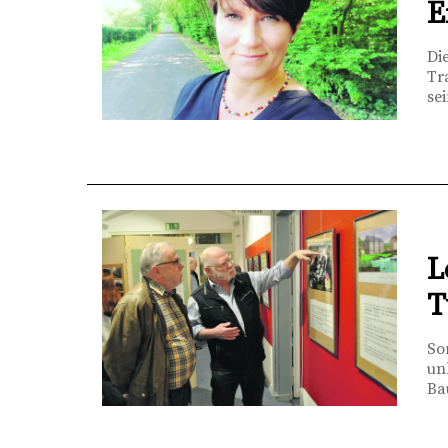
E
Di
Tr
se
L
T
So
un
Ba