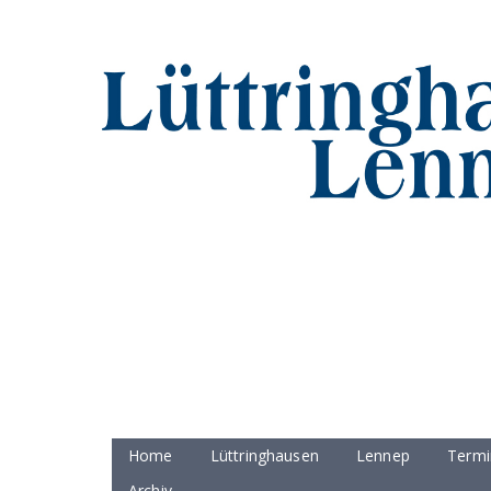
Home
Lüttringhausen
Lennep
Termi
Archiv