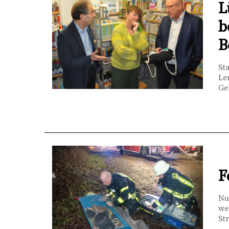
L
b
B
St
Le
Ge
F
Nu
we
St