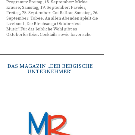
Programm: Freitag, 18. September: Mickie
Krause; Samstag, 19. September: Paveier;
Freitag, 25. September: Cat Ballou; Samstag, 26.
September: Tobee. An allen Abenden spielt die
Liveband „Die Blechsauga Oktoberfest
Music“.Für das leibliche Wohl gibt es
Oktoberfestbier, Cocktails sowie bayerische
Spezialitäten wie Brezeln, Weißwurst, Hendl
und Haxe. Beginn ist freitags um 17 Uhr,
samstags um 16 Uhr. Tickets gibt es unter
www.bergisches-oktoberfest.de sowie über die
TreueWelt der Sparkasse Wuppertal.
DAS MAGAZIN „DER BERGISCHE
UNTERNEHMER“
Remscheid stärkt Krisenvorsorge
(red) Feuerwehr, TBR und Stadtverwaltung
Remscheid trainieren Krisenstabsarbeit am
Institut der Feuerwehr NRW in Münster.
Wie funktioniert die Zusammenarbeit im
Krisenfall? Welche Entscheidungen müssen
unter Zeitdruck getroffen werden? Und wie
können die Bürgerinnen und Bürger
bestmöglich geschützt werden? Mit diesen und
weiteren Fragen beschäftigten sich
Mitarbeitende der Stadt Remscheid Ende Juni in
Münster. Im Mittelpunkt der dreitägigen