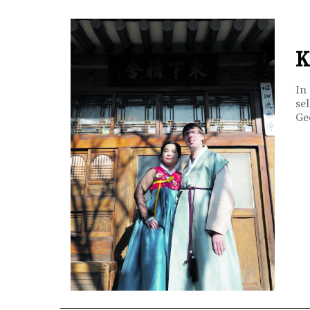
K
In
se
Ge