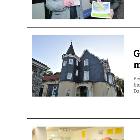
G
m
Be
bi
Da