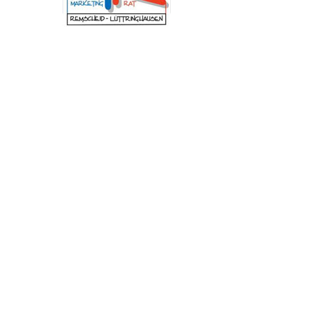
Schulung am Institut der Feuerwehr Nordrhein-
Westfalen (IdF NRW) stand die Arbeit in
Krisenstäben. Anhand praxisnaher Szenarien
wurden Abläufe, Zuständigkeiten und
Entscheidungswege trainiert, die bei
außergewöhnlichen Ereignissen von
besonderer Bedeutung sind. Dazu zählen unter
anderem Pandemien, großflächige
Stromausfälle, Unwetterlagen oder andere
Schadensereignisse mit erheblichen
Auswirkungen auf das öffentliche Leben. „Mir
ist besonders wichtig, dass wir in Remscheid im
Ernstfall schnell, abgestimmt und
handlungsfähig bleiben. Die Fortbildung zeigt,
wie entscheidend eine gute Zusammenarbeit
und klare Abläufe sind, um unsere Stadt
bestmöglich zu schützen.“, betont
Oberbürgermeister Sven Wolf.
Neuer Andachtsplatz im
Begräbniswald Remscheid
fertiggestellt
(red) Der Begräbniswald in Remscheid ist um