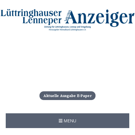
S
k
i
Aktuelle Ausgabe E-Paper
p
t
o
c
MENU
o
n