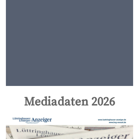
t
e
n
t
Mediadaten 2026