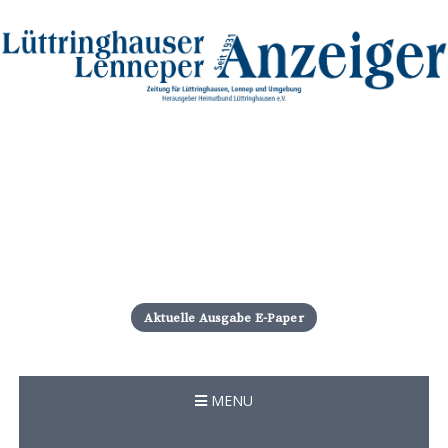
S
k
i
Aktuelle Ausgabe E-Paper
p
t
o
c
MENU
o
n