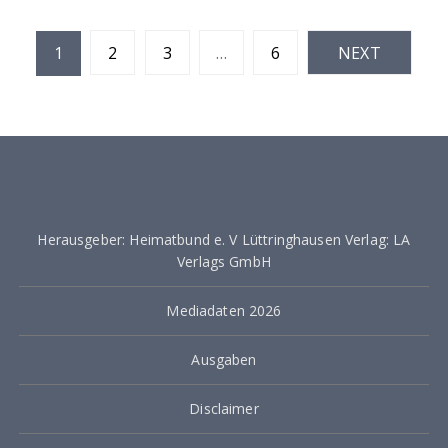
S
1
2
3
…
6
NEXT
e
i
t
e
n
Herausgeber: Heimatbund e. V Lüttringhausen Verlag: LA
n
Verlags GmbH
u
m
Mediadaten 2026
m
Ausgaben
e
Disclaimer
r