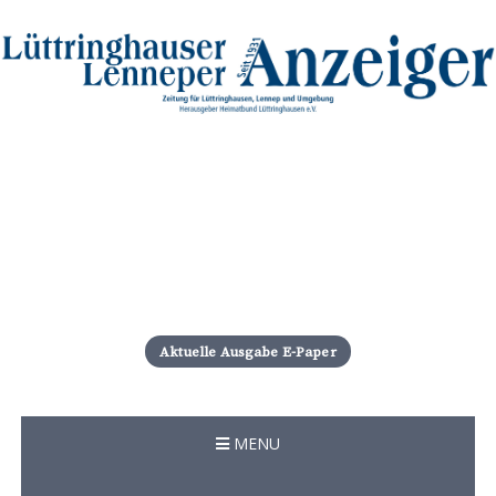
S
k
i
Aktuelle Ausgabe E-Paper
p
t
o
c
MENU
o
n