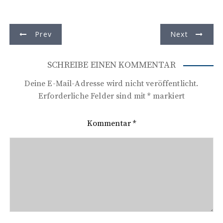
B
Prev
Next
e
i
SCHREIBE EINEN KOMMENTAR
t
Deine E-Mail-Adresse wird nicht veröffentlicht.
r
Erforderliche Felder sind mit
*
markiert
a
Kommentar
*
g
s
n
a
v
i