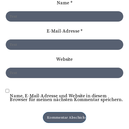
Name
*
g
a
t
E-Mail-Adresse
*
i
o
n
Website
Name, E-Mail-Adresse und Website in diesem
Browser für meinen nächsten Kommentar speichern.