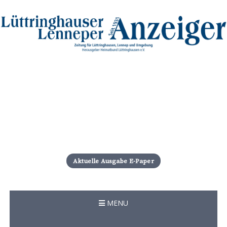
S
k
i
Aktuelle Ausgabe E-Paper
p
t
o
c
MENU
o
n