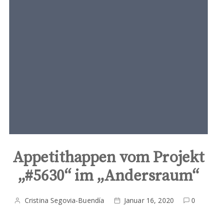
t
e
n
t
Appetithappen vom Projekt
„#5630“ im „Andersraum“
Cristina Segovia-Buendía
Januar 16, 2020
0