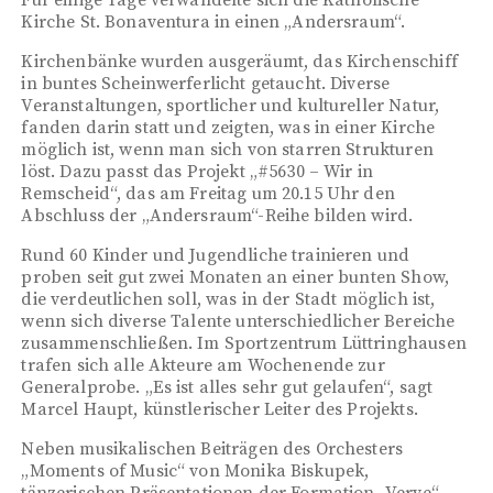
Für einige Tage verwandelte sich die Katholische
Kirche St. Bonaventura in einen „Andersraum“.
Kirchenbänke wurden ausgeräumt, das Kirchenschiff
in buntes Scheinwerferlicht getaucht. Diverse
Veranstaltungen, sportlicher und kultureller Natur,
fanden darin statt und zeigten, was in einer Kirche
möglich ist, wenn man sich von starren Strukturen
löst. Dazu passt das Projekt „#5630 – Wir in
Remscheid“, das am Freitag um 20.15 Uhr den
Abschluss der „Andersraum“-Reihe bilden wird.
Rund 60 Kinder und Jugendliche trainieren und
proben seit gut zwei Monaten an einer bunten Show,
die verdeutlichen soll, was in der Stadt möglich ist,
wenn sich diverse Talente unterschiedlicher Bereiche
zusammenschließen. Im Sportzentrum Lüttringhausen
trafen sich alle Akteure am Wochenende zur
Generalprobe. „Es ist alles sehr gut gelaufen“, sagt
Marcel Haupt, künstlerischer Leiter des Projekts.
Neben musikalischen Beiträgen des Orchesters
„Moments of Music“ von Monika Biskupek,