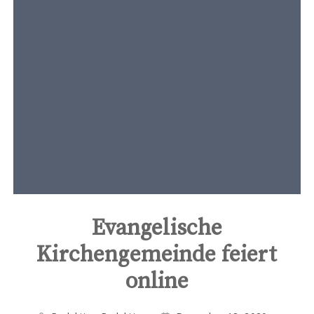
t
e
n
t
Evangelische
Kirchengemeinde feiert
online