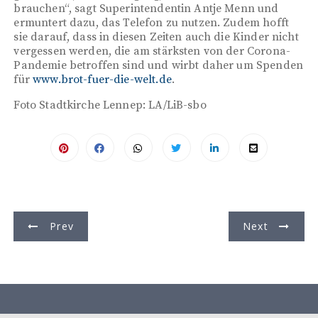
brauchen“, sagt Superintendentin Antje Menn und
ermuntert dazu, das Telefon zu nutzen. Zudem hofft
sie darauf, dass in diesen Zeiten auch die Kinder nicht
vergessen werden, die am stärksten von der Corona-
Pandemie betroffen sind und wirbt daher um Spenden
für
www.brot-fuer-die-welt.de
.
Foto Stadtkirche Lennep: LA/LiB-sbo
B
Prev
Next
e
i
t