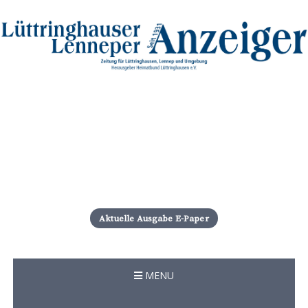
S
k
i
Aktuelle Ausgabe E-Paper
p
t
o
c
MENU
o
n