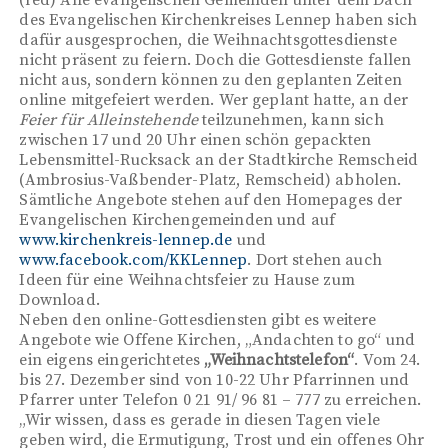
des Evangelischen Kirchenkreises Lennep haben sich
dafür ausgesprochen, die Weihnachtsgottesdienste
nicht präsent zu feiern. Doch die Gottesdienste fallen
nicht aus, sondern können zu den geplanten Zeiten
online mitgefeiert werden. Wer geplant hatte, an der
Feier für Alleinstehende
teilzunehmen, kann sich
zwischen 17 und 20 Uhr einen schön gepackten
Lebensmittel-Rucksack an der Stadtkirche Remscheid
(Ambrosius-Vaßbender-Platz, Remscheid) abholen.
Sämtliche Angebote stehen auf den Homepages der
Evangelischen Kirchengemeinden und auf
www.kirchenkreis-lennep.de
und
www.facebook.com/KKLennep
. Dort stehen auch
Ideen für eine Weihnachtsfeier zu Hause zum
Download.
Neben den online-Gottesdiensten gibt es weitere
Angebote wie Offene Kirchen, „Andachten to go“ und
ein eigens eingerichtetes
„Weihnachtstelefon“
. Vom 24.
bis 27. Dezember sind von 10-22 Uhr Pfarrinnen und
Pfarrer unter Telefon 0 21 91/ 96 81 – 777 zu erreichen.
„Wir wissen, dass es gerade in diesen Tagen viele
geben wird, die Ermutigung, Trost und ein offenes Ohr