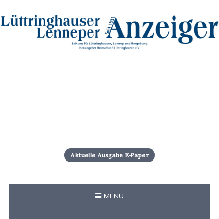
S
k
i
Aktuelle Ausgabe E-Paper
p
t
o
c
MENU
o
n