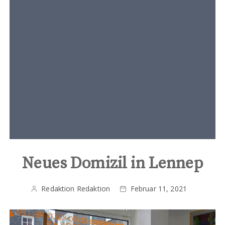
t
e
n
t
Neues Domizil in Lennep
Redaktion Redaktion
Februar 11, 2021