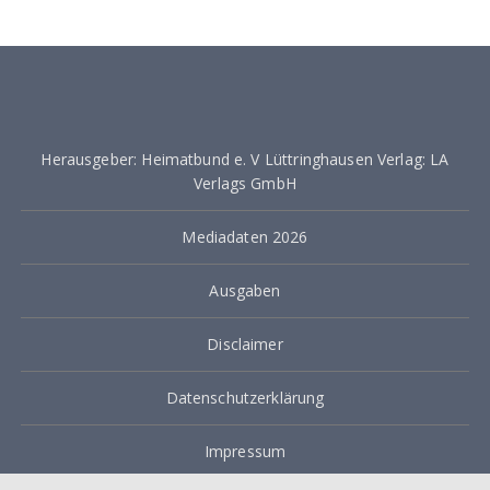
i
t
r
a
Herausgeber: Heimatbund e. V Lüttringhausen Verlag: LA
g
Verlags GmbH
s
Mediadaten 2026
n
a
Ausgaben
v
Disclaimer
i
g
Datenschutzerklärung
a
Impressum
t