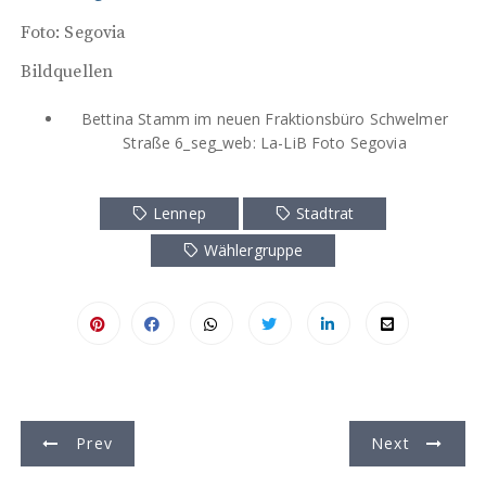
Foto: Segovia
Bildquellen
Bettina Stamm im neuen Fraktionsbüro Schwelmer
Straße 6_seg_web: La-LiB Foto Segovia
Lennep
Stadtrat
Wählergruppe
B
Prev
Next
e