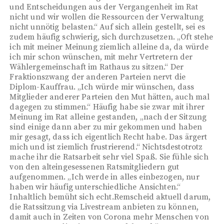
und Entscheidungen aus der Vergangenheit im Rat
nicht und wir wollen die Ressourcen der Verwaltung
nicht unnötig belasten.“ Auf sich allein gestellt, sei es
zudem häufig schwierig, sich durchzusetzen. „Oft stehe
ich mit meiner Meinung ziemlich alleine da, da würde
ich mir schon wünschen, mit mehr Vertretern der
Wählergemeinschaft im Rathaus zu sitzen.“ Der
Fraktionszwang der anderen Parteien nervt die
Diplom-Kauffrau. „Ich würde mir wünschen, dass
Mitglieder anderer Parteien den Mut hätten, auch mal
dagegen zu stimmen.“ Häufig habe sie zwar mit ihrer
Meinung im Rat alleine gestanden, „nach der Sitzung
sind einige dann aber zu mir gekommen und haben
mir gesagt, dass ich eigentlich Recht habe. Das ärgert
mich und ist ziemlich frustrierend.“ Nichtsdestotrotz
mache ihr die Ratsarbeit sehr viel Spaß. Sie fühle sich
von den alteingesessenen Ratsmitgliedern gut
aufgenommen. „Ich werde in alles einbezogen, nur
haben wir häufig unterschiedliche Ansichten.“
Inhaltlich bemüht sich echt.Remscheid aktuell darum,
die Ratssitzung via Livestream anbieten zu können,
damit auch in Zeiten von Corona mehr Menschen von