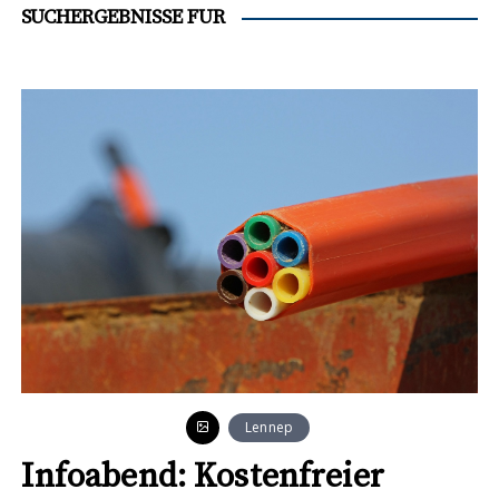
t
SUCHERGEBNISSE FÜR
e
n
t
Lennep
Infoabend: Kostenfreier