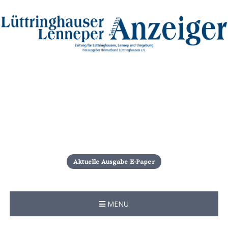
S
k
i
Aktuelle Ausgabe E-Paper
p
t
o
c
MENU
o
n