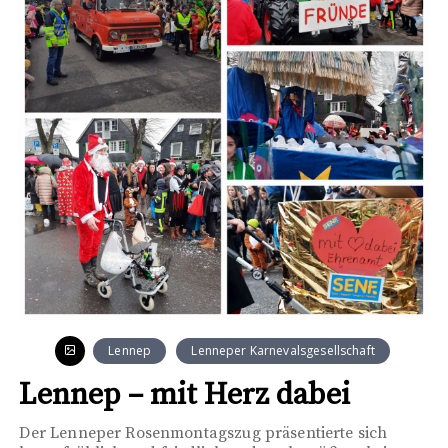
Lennep
Lenneper Karnevalsgesellschaft
Lennep – mit Herz dabei
Der Lenneper Rosenmontagszug präsentierte sich