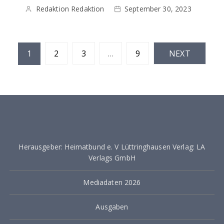
Redaktion Redaktion
September 30, 2023
S
1
2
3
…
9
NEXT
e
i
t
e
n
Herausgeber: Heimatbund e. V Lüttringhausen Verlag: LA
n
Verlags GmbH
u
m
Mediadaten 2026
m
Ausgaben
e