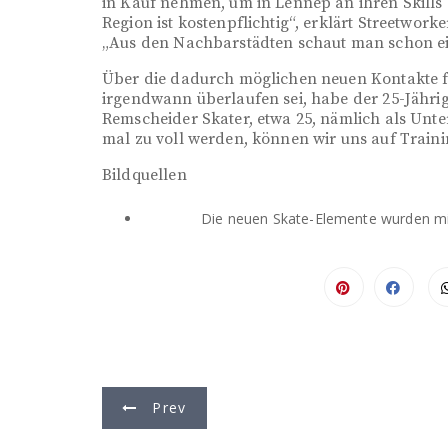
in Kauf nehmen, um in Lennep an ihren Skills 
Region ist kostenpflichtig“, erklärt Streetwork
„Aus den Nachbarstädten schaut man schon ein
Über die dadurch möglichen neuen Kontakte fre
irgendwann überlaufen sei, habe der 25-Jähri
Remscheider Skater, etwa 25, nämlich als Unte
mal zu voll werden, können wir uns auf Traini
Bildquellen
Die neuen Skate-Elemente wurden mit
B
Prev
e