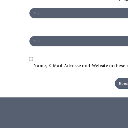
i
o
n
Name, E-Mail-Adresse und Website in diese