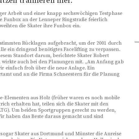
tzen trainieren hier.
iger Arbeit und einer knapp sechswöchigen Testphase
 Funbox an der Lenneper Ringstraße feierlich
weihten die Skater ihre Funbox ein.
bestimmten Rücklagen aufgebracht, um der 2001 durch
le ein dringend benötigtes Facelifting zu verpassen.
iesem Standort darum, berichtete Skater Robert
und wirkte auch bei den Planungen mit. „Am Anfang gab
 wir einfach froh über die neue Anlage. Ein
amt und an die Firma Schneestern für die Planung
ate-Elementen aus Holz (früher waren es noch mobile
ich erhalten hat, teilen sich die Skater mit den
TG). Um beiden Sportgruppen gerecht zu werden,
ir haben das Beste daraus gemacht und sind
ass sogar Skater aus Dortmund und Münster die Anreise