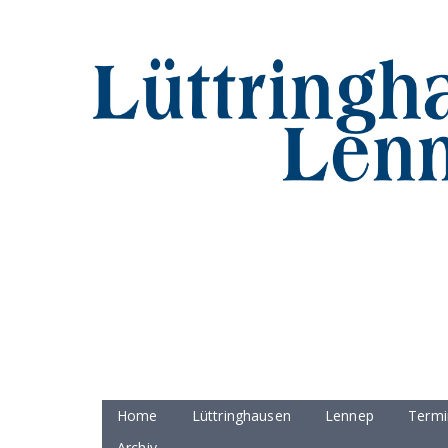
Home
Lüttringhausen
Lennep
Termi
Archiv