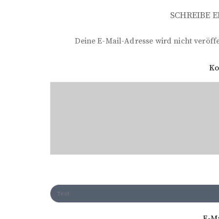
i
SCHREIBE 
t
r
Deine E-Mail-Adresse wird nicht veröffe
a
K
g
s
n
a
v
i
g
a
t
E-M