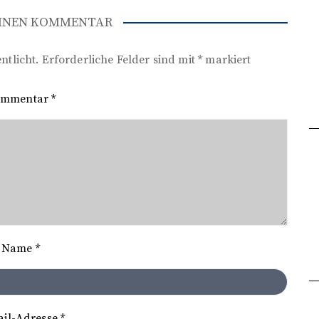
EINEN KOMMENTAR
ntlicht.
Erforderliche Felder sind mit
*
markiert
ommentar
*
Name
*
ail-Adresse
*