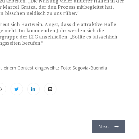
zu arbeiten. „Die Nutzung vieler anderer Hallen in der
er Marcel Gratza, der den Prozess mitbegleitet hat.
 bisschen neidisch zu uns rüber.“
ut sich Hartwein. Angst, dass die attraktive Halle
ge nicht. Im kommenden Jahr werden sich die
rgruppe der LTG anschließen. „Sollte es tatsächlich
ngszeiten berufen.“
 einem Contest eingeweiht.: Foto: Segovia-Buendía
Next