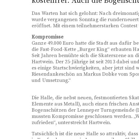
kostenfrei. Auch die Bogenschü
Das Warten hat sich gelohnt: Nach dreimonat
wurde vergangenen Sonntag die runderneuerte
eröffnet. Mit einem teilnehmerstarken Contest 
Kompromisse
Ganze 49.000 Euro hatte die Stadt aus dafür 
die Fast-Food-Kette „Burger King“ erbauten Hal
Seit Jahren bemühte sich die Skaterszene an d
Hartwein. Der 25-Jährige ist seit 2013 dabei 
es einige Startschwierigkeiten, aber jetzt sind
Riesendankeschön an Markus Dobke vom Sport
und Umsetzung.“
Die Halle, die nebst neuen, festmontierten Sk
Elemente aus Metall), auch einen frischen Anstr
Bogenschützen der Lenneper Turngemeinde (L
mussten Kompromisse geschlossen werden. „W
zufrieden“, unterstreicht Hartwein.
Tatsächlich ist die neue Halle so attraktiv, d