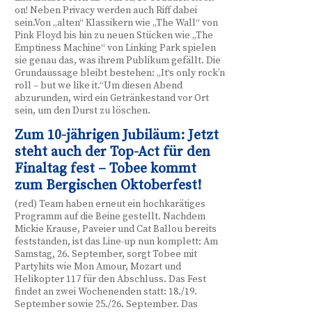
on! Neben Privacy werden auch Riff dabei
sein.Von „alten“ Klassikern wie „The Wall“ von
Pink Floyd bis hin zu neuen Stücken wie „The
Emptiness Machine“ von Linking Park spielen
sie genau das, was ihrem Publikum gefällt. Die
Grundaussage bleibt bestehen: „It‘s only rock’n
roll – but we like it.“Um diesen Abend
abzurunden, wird ein Getränkestand vor Ort
sein, um den Durst zu löschen.
Zum 10-jährigen Jubiläum: Jetzt
steht auch der Top-Act für den
Finaltag fest – Tobee kommt
zum Bergischen Oktoberfest!
(red) Team haben erneut ein hochkarätiges
Programm auf die Beine gestellt. Nachdem
Mickie Krause, Paveier und Cat Ballou bereits
feststanden, ist das Line-up nun komplett: Am
Samstag, 26. September, sorgt Tobee mit
Partyhits wie Mon Amour, Mozart und
Helikopter 117 für den Abschluss. Das Fest
findet an zwei Wochenenden statt: 18./19.
September sowie 25./26. September. Das