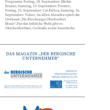
Programm: Freitag, 18. September: Mickie
Krause; Samstag, 19. September: Paveier;
Freitag, 25. September: Cat Ballou; Samstag, 26.
September: Tobee. An allen Abenden spielt die
Liveband „Die Blechsauga Oktoberfest
Music“.Für das leibliche Wohl gibt es
Oktoberfestbier, Cocktails sowie bayerische
Spezialitäten wie Brezeln, Weißwurst, Hendl
und Haxe. Beginn ist freitags um 17 Uhr,
samstags um 16 Uhr. Tickets gibt es unter
www.bergisches-oktoberfest.de sowie über die
TreueWelt der Sparkasse Wuppertal.
DAS MAGAZIN „DER BERGISCHE
UNTERNEHMER“
Remscheid stärkt Krisenvorsorge
(red) Feuerwehr, TBR und Stadtverwaltung
Remscheid trainieren Krisenstabsarbeit am
Institut der Feuerwehr NRW in Münster.
Wie funktioniert die Zusammenarbeit im
Krisenfall? Welche Entscheidungen müssen
unter Zeitdruck getroffen werden? Und wie
können die Bürgerinnen und Bürger
bestmöglich geschützt werden? Mit diesen und
weiteren Fragen beschäftigten sich
Mitarbeitende der Stadt Remscheid Ende Juni in
Münster. Im Mittelpunkt der dreitägigen