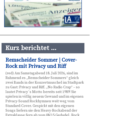
Kurz berichtet …
Remscheider Sommer | Cover-
Rock mit Privacy und Riff
(red) Am Samstagabend 18. Juli 2026, sind im
Rahmend es „Remscheider Sommers“ gleich
zwei Bands in der Konzertmuschel im Stadtpark
zu Gast: Privacy und Riff. „No Radio Crap“ – so
lautet Privacy´s Motto bereits seit 1989! Sie
spielen in völlig neuem Gewand und im eigenen
Privacy-Sound Rockhymnen weit weg vom
Standard-Cover. Gespickt mit den eigenen
Songs liefern sie den Heavy-Rockabend der
Extraklasse fern ab vom 08/15 Gedudel. Rock