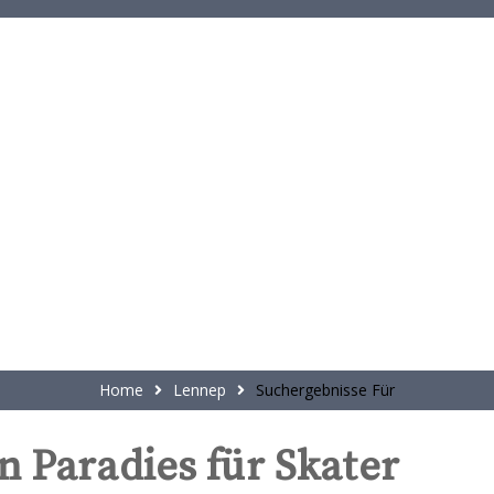
t
e
n
t
Home
Lennep
Suchergebnisse Für
n Paradies für Skater