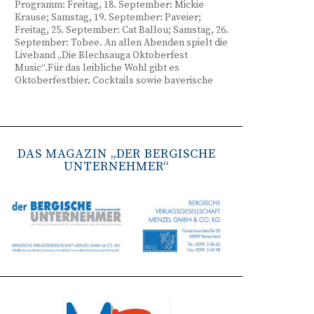
Programm: Freitag, 18. September: Mickie
Krause; Samstag, 19. September: Paveier;
Freitag, 25. September: Cat Ballou; Samstag, 26.
September: Tobee. An allen Abenden spielt die
Liveband „Die Blechsauga Oktoberfest
Music“.Für das leibliche Wohl gibt es
Oktoberfestbier, Cocktails sowie bayerische
Spezialitäten wie Brezeln, Weißwurst, Hendl
und Haxe. Beginn ist freitags um 17 Uhr,
samstags um 16 Uhr. Tickets gibt es unter
www.bergisches-oktoberfest.de sowie über die
TreueWelt der Sparkasse Wuppertal.
DAS MAGAZIN „DER BERGISCHE
UNTERNEHMER“
Remscheid stärkt Krisenvorsorge
(red) Feuerwehr, TBR und Stadtverwaltung
Remscheid trainieren Krisenstabsarbeit am
Institut der Feuerwehr NRW in Münster.
Wie funktioniert die Zusammenarbeit im
Krisenfall? Welche Entscheidungen müssen
unter Zeitdruck getroffen werden? Und wie
können die Bürgerinnen und Bürger
bestmöglich geschützt werden? Mit diesen und
weiteren Fragen beschäftigten sich
Mitarbeitende der Stadt Remscheid Ende Juni in
Münster. Im Mittelpunkt der dreitägigen