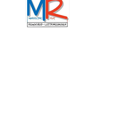
Schulung am Institut der Feuerwehr Nordrhein-
Westfalen (IdF NRW) stand die Arbeit in
Krisenstäben. Anhand praxisnaher Szenarien
wurden Abläufe, Zuständigkeiten und
Entscheidungswege trainiert, die bei
außergewöhnlichen Ereignissen von
besonderer Bedeutung sind. Dazu zählen unter
anderem Pandemien, großflächige
Stromausfälle, Unwetterlagen oder andere
Schadensereignisse mit erheblichen
Auswirkungen auf das öffentliche Leben. „Mir
ist besonders wichtig, dass wir in Remscheid im
Ernstfall schnell, abgestimmt und
handlungsfähig bleiben. Die Fortbildung zeigt,
wie entscheidend eine gute Zusammenarbeit
und klare Abläufe sind, um unsere Stadt
bestmöglich zu schützen.“, betont
Oberbürgermeister Sven Wolf.
Neuer Andachtsplatz im
Begräbniswald Remscheid
fertiggestellt
(red) Der Begräbniswald in Remscheid ist um