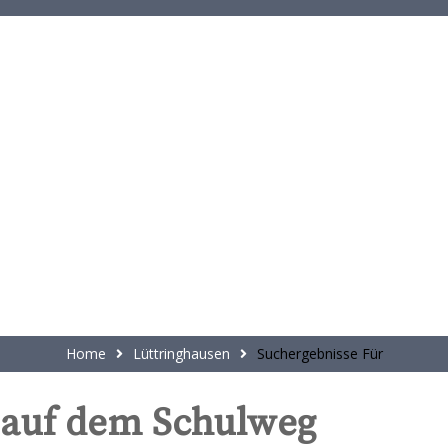
t
e
n
t
Home
Lüttringhausen
Suchergebnisse Für
t auf dem Schulweg