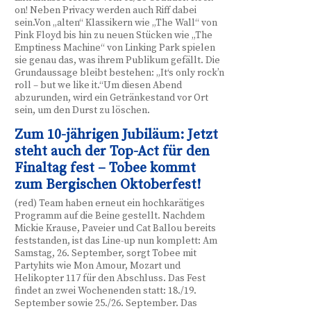
on! Neben Privacy werden auch Riff dabei
sein.Von „alten“ Klassikern wie „The Wall“ von
Pink Floyd bis hin zu neuen Stücken wie „The
Emptiness Machine“ von Linking Park spielen
sie genau das, was ihrem Publikum gefällt. Die
Grundaussage bleibt bestehen: „It‘s only rock’n
roll – but we like it.“Um diesen Abend
abzurunden, wird ein Getränkestand vor Ort
sein, um den Durst zu löschen.
Zum 10-jährigen Jubiläum: Jetzt
steht auch der Top-Act für den
Finaltag fest – Tobee kommt
zum Bergischen Oktoberfest!
(red) Team haben erneut ein hochkarätiges
Programm auf die Beine gestellt. Nachdem
Mickie Krause, Paveier und Cat Ballou bereits
feststanden, ist das Line-up nun komplett: Am
Samstag, 26. September, sorgt Tobee mit
Partyhits wie Mon Amour, Mozart und
Helikopter 117 für den Abschluss. Das Fest
findet an zwei Wochenenden statt: 18./19.
September sowie 25./26. September. Das