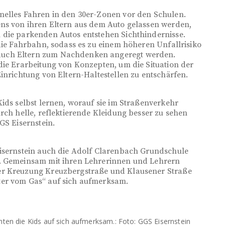
nelles Fahren in den 30er-Zonen vor den Schulen.
ens von ihren Eltern aus dem Auto gelassen werden,
 die parkenden Autos entstehen Sichthindernisse.
 die Fahrbahn, sodass es zu einem höheren Unfallrisiko
auch Eltern zum Nachdenken angeregt werden.
die Erarbeitung von Konzepten, um die Situation der
inrichtung von Eltern-Haltestellen zu entschärfen.
Kids selbst lernen, worauf sie im Straßenverkehr
rch helle, reflektierende Kleidung besser zu sehen
GS Eisernstein.
Eisernstein auch die Adolf Clarenbach Grundschule
s. Gemeinsam mit ihren Lehrerinnen und Lehrern
er Kreuzung Kreuzbergstraße und Klausener Straße
ter vom Gas“ auf sich aufmerksam.
n die Kids auf sich aufmerksam.: Foto: GGS Eisernstein