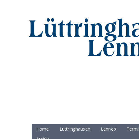
Home
Lüttringhausen
Lennep
Termi
Archiv