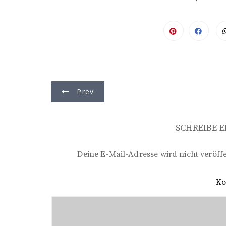
B
Prev
e
i
SCHREIBE 
t
r
Deine E-Mail-Adresse wird nicht veröffe
a
K
g
s