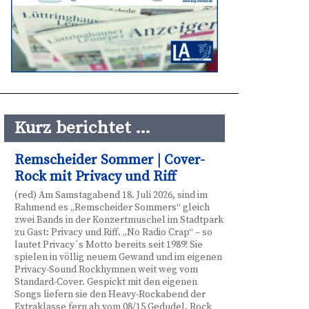
Kurz berichtet …
Remscheider Sommer | Cover-
Rock mit Privacy und Riff
(red) Am Samstagabend 18. Juli 2026, sind im
Rahmend es „Remscheider Sommers“ gleich
zwei Bands in der Konzertmuschel im Stadtpark
zu Gast: Privacy und Riff. „No Radio Crap“ – so
lautet Privacy´s Motto bereits seit 1989! Sie
spielen in völlig neuem Gewand und im eigenen
Privacy-Sound Rockhymnen weit weg vom
Standard-Cover. Gespickt mit den eigenen
Songs liefern sie den Heavy-Rockabend der
Extraklasse fern ab vom 08/15 Gedudel. Rock