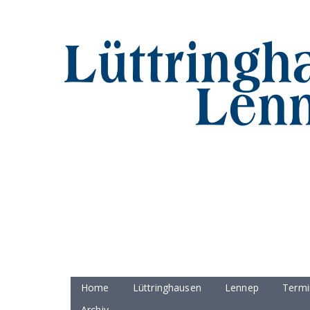
Home
Lüttringhausen
Lennep
Termi
Archiv