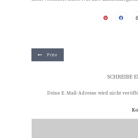
B
Prev
e
i
SCHREIBE 
t
r
Deine E-Mail-Adresse wird nicht veröffe
a
K
g
s
n