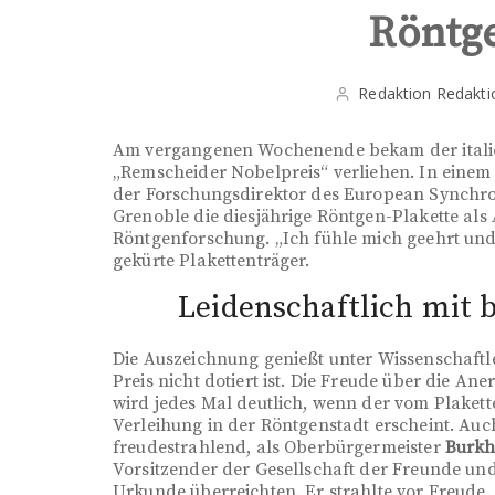
Röntg
Redaktion Redakti
Am vergangenen Wochenende bekam der itali
„Remscheider Nobelpreis“ verliehen. In einem f
der Forschungsdirektor des European Synchrot
Grenoble die diesjährige Röntgen-Plakette als 
Röntgenforschung. „Ich fühle mich geehrt und 
gekürte Plakettenträger.
Leidenschaftlich mit
Die Auszeichnung genießt unter Wissenschaftl
Preis nicht dotiert ist. Die Freude über die 
wird jedes Mal deutlich, wenn der vom Plakett
Verleihung in der Röntgenstadt erscheint. Auch
freudestrahlend, als Oberbürgermeister
Burkh
Vorsitzender der Gesellschaft der Freunde un
Urkunde überreichten. Er strahlte vor Freude.