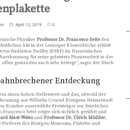
enplakette
on
April 12, 2019
0
enische Physiker
Professor Dr. Francesco Sette
den
estlichen Akt in der Lenneper Klosterkirche erhielt
ron Radiation Facility (ESRF) im französischen
Anerkennung für seine geleistete Pionierarbeit in der
offen gestanden auch sehr bewegt“, sagte der frisch
 bahnbrechener Entdeckung
ern einen hohen Stellenwert und das, obwohl der
Anerkennung aus Wilhelm Conrad Röntgens Heimatstadt
en-Komitee auserwählte Preisträger zur feierlichen
 Francesco Sette zeigte sich sichtlich gerührt und
ard Mast-Weisz
und
Professor Dr. Ulrich Mödder
,
d Förderer des Röntgen-Museums, Plakette und