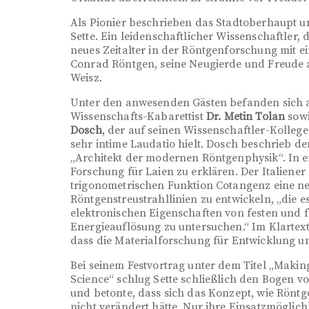
Als Pionier beschrieben das Stadtoberhaupt un
Sette. Ein leidenschaftlicher Wissenschaftler
neues Zeitalter in der Röntgenforschung mit ei
Conrad Röntgen, seine Neugierde und Freude a
Weisz.
Unter den anwesenden Gästen befanden sich 
Wissenschafts-Kabarettist
Dr. Metin Tolan
sowi
Dosch
, der auf seinen Wissenschaftler-Kolleg
sehr intime Laudatio hielt. Dosch beschrieb d
„Architekt der modernen Röntgenphysik“. In e
Forschung für Laien zu erklären. Der Italiener 
trigonometrischen Funktion Cotangenz eine ne
Röntgenstreustrahllinien zu entwickeln, „die
elektronischen Eigenschaften von festen und fl
Energieauflösung zu untersuchen.“ Im Klartext
dass die Materialforschung für Entwicklung u
Bei seinem Festvortrag unter dem Titel „Making
Science“ schlug Sette schließlich den Bogen 
und betonte, dass sich das Konzept, wie Rönt
nicht verändert hätte. Nur ihre Einsatzmöglich