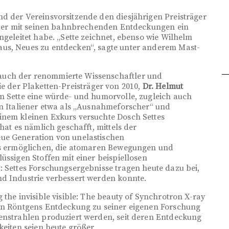
d der Vereinsvorsitzende den diesjährigen Preisträger
, der mit seinen bahnbrechenden Entdeckungen ein
ngeleitet habe. „Sette zeichnet, ebenso wie Wilhelm
us, Neues zu entdecken“, sagte unter anderem Mast-
auch der renommierte Wissenschaftler und
e der Plaketten-Preisträger von 2010,
Dr. Helmut
en Sette eine würde- und humorvolle, zugleich auch
en Italiener etwa als „Ausnahmeforscher“ und
inem kleinen Exkurs versuchte Dosch Settes
hat es nämlich geschafft, mittels der
ue Generation von unelastischen
 es ermöglichen, die atomaren Bewegungen und
üssigen Stoffen mit einer beispiellosen
: Settes Forschungsergebnisse tragen heute dazu bei,
nd Industrie verbessert werden konnte.
 the invisible visible: The beauty of Synchrotron X-ray
von Röntgens Entdeckung zu seiner eigenen Forschung
genstrahlen produziert werden, seit deren Entdeckung
keiten seien heute größer.