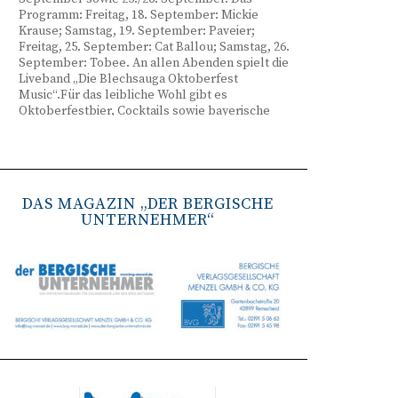
Programm: Freitag, 18. September: Mickie
Krause; Samstag, 19. September: Paveier;
Freitag, 25. September: Cat Ballou; Samstag, 26.
September: Tobee. An allen Abenden spielt die
Liveband „Die Blechsauga Oktoberfest
Music“.Für das leibliche Wohl gibt es
Oktoberfestbier, Cocktails sowie bayerische
Spezialitäten wie Brezeln, Weißwurst, Hendl
und Haxe. Beginn ist freitags um 17 Uhr,
samstags um 16 Uhr. Tickets gibt es unter
www.bergisches-oktoberfest.de sowie über die
TreueWelt der Sparkasse Wuppertal.
DAS MAGAZIN „DER BERGISCHE
UNTERNEHMER“
Remscheid stärkt Krisenvorsorge
(red) Feuerwehr, TBR und Stadtverwaltung
Remscheid trainieren Krisenstabsarbeit am
Institut der Feuerwehr NRW in Münster.
Wie funktioniert die Zusammenarbeit im
Krisenfall? Welche Entscheidungen müssen
unter Zeitdruck getroffen werden? Und wie
können die Bürgerinnen und Bürger
bestmöglich geschützt werden? Mit diesen und
weiteren Fragen beschäftigten sich
Mitarbeitende der Stadt Remscheid Ende Juni in