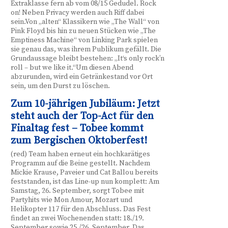
Extraklasse fern ab vom 08/15 Gedudel. Rock
on! Neben Privacy werden auch Riff dabei
sein.Von „alten“ Klassikern wie „The Wall“ von
Pink Floyd bis hin zu neuen Stücken wie „The
Emptiness Machine“ von Linking Park spielen
sie genau das, was ihrem Publikum gefällt. Die
Grundaussage bleibt bestehen: „It‘s only rock’n
roll – but we like it.“Um diesen Abend
abzurunden, wird ein Getränkestand vor Ort
sein, um den Durst zu löschen.
Zum 10-jährigen Jubiläum: Jetzt
steht auch der Top-Act für den
Finaltag fest – Tobee kommt
zum Bergischen Oktoberfest!
(red) Team haben erneut ein hochkarätiges
Programm auf die Beine gestellt. Nachdem
Mickie Krause, Paveier und Cat Ballou bereits
feststanden, ist das Line-up nun komplett: Am
Samstag, 26. September, sorgt Tobee mit
Partyhits wie Mon Amour, Mozart und
Helikopter 117 für den Abschluss. Das Fest
findet an zwei Wochenenden statt: 18./19.
September sowie 25./26. September. Das