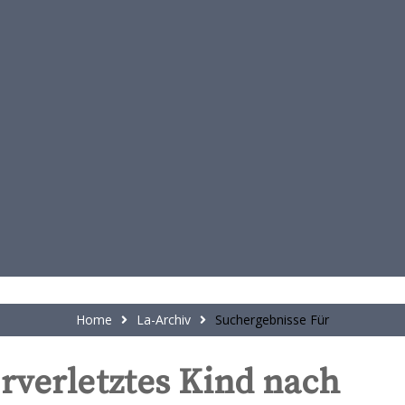
t
e
n
t
Home
La-Archiv
Suchergebnisse Für
rverletztes Kind nach