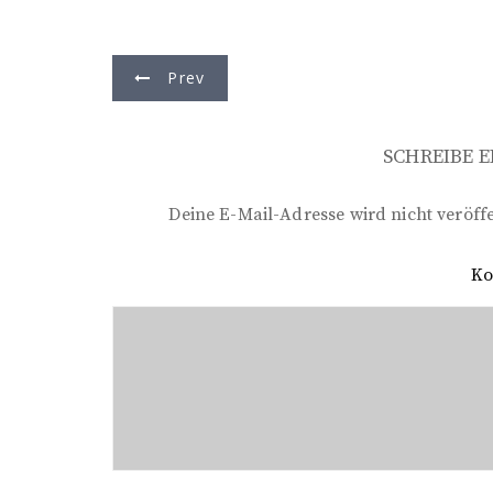
B
Prev
e
i
SCHREIBE 
t
r
Deine E-Mail-Adresse wird nicht veröffe
a
K
g
s
n
a
v
i