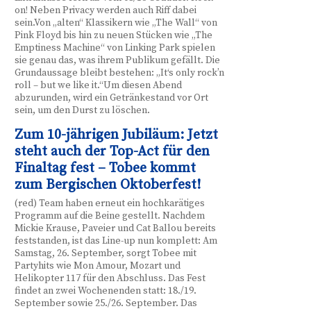
on! Neben Privacy werden auch Riff dabei
sein.Von „alten“ Klassikern wie „The Wall“ von
Pink Floyd bis hin zu neuen Stücken wie „The
Emptiness Machine“ von Linking Park spielen
sie genau das, was ihrem Publikum gefällt. Die
Grundaussage bleibt bestehen: „It‘s only rock’n
roll – but we like it.“Um diesen Abend
abzurunden, wird ein Getränkestand vor Ort
sein, um den Durst zu löschen.
Zum 10-jährigen Jubiläum: Jetzt
steht auch der Top-Act für den
Finaltag fest – Tobee kommt
zum Bergischen Oktoberfest!
(red) Team haben erneut ein hochkarätiges
Programm auf die Beine gestellt. Nachdem
Mickie Krause, Paveier und Cat Ballou bereits
feststanden, ist das Line-up nun komplett: Am
Samstag, 26. September, sorgt Tobee mit
Partyhits wie Mon Amour, Mozart und
Helikopter 117 für den Abschluss. Das Fest
findet an zwei Wochenenden statt: 18./19.
September sowie 25./26. September. Das