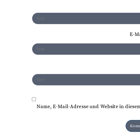
g
a
t
E-M
i
o
n
Name, E-Mail-Adresse und Website in diese