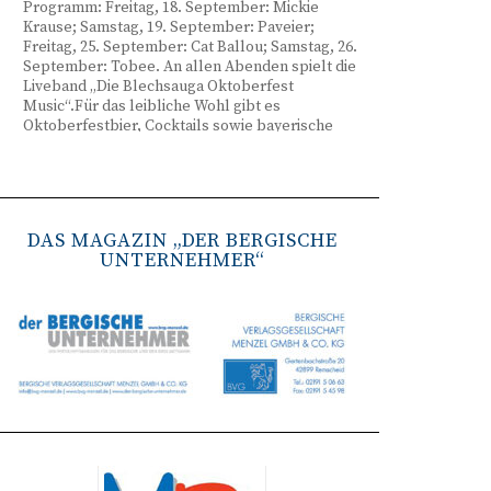
Programm: Freitag, 18. September: Mickie
Krause; Samstag, 19. September: Paveier;
Freitag, 25. September: Cat Ballou; Samstag, 26.
September: Tobee. An allen Abenden spielt die
Liveband „Die Blechsauga Oktoberfest
Music“.Für das leibliche Wohl gibt es
Oktoberfestbier, Cocktails sowie bayerische
Spezialitäten wie Brezeln, Weißwurst, Hendl
und Haxe. Beginn ist freitags um 17 Uhr,
samstags um 16 Uhr. Tickets gibt es unter
www.bergisches-oktoberfest.de sowie über die
TreueWelt der Sparkasse Wuppertal.
DAS MAGAZIN „DER BERGISCHE
UNTERNEHMER“
Remscheid stärkt Krisenvorsorge
(red) Feuerwehr, TBR und Stadtverwaltung
Remscheid trainieren Krisenstabsarbeit am
Institut der Feuerwehr NRW in Münster.
Wie funktioniert die Zusammenarbeit im
Krisenfall? Welche Entscheidungen müssen
unter Zeitdruck getroffen werden? Und wie
können die Bürgerinnen und Bürger
bestmöglich geschützt werden? Mit diesen und
weiteren Fragen beschäftigten sich
Mitarbeitende der Stadt Remscheid Ende Juni in
Münster. Im Mittelpunkt der dreitägigen