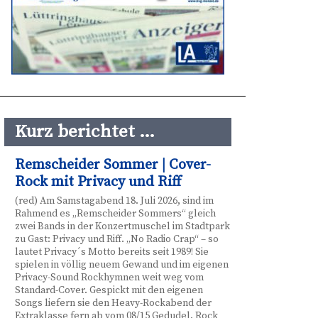
Kurz berichtet …
Remscheider Sommer | Cover-
Rock mit Privacy und Riff
(red) Am Samstagabend 18. Juli 2026, sind im
Rahmend es „Remscheider Sommers“ gleich
zwei Bands in der Konzertmuschel im Stadtpark
zu Gast: Privacy und Riff. „No Radio Crap“ – so
lautet Privacy´s Motto bereits seit 1989! Sie
spielen in völlig neuem Gewand und im eigenen
Privacy-Sound Rockhymnen weit weg vom
Standard-Cover. Gespickt mit den eigenen
Songs liefern sie den Heavy-Rockabend der
Extraklasse fern ab vom 08/15 Gedudel. Rock