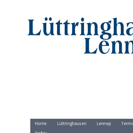
Home
Lüttringhausen
Lennep
Termi
Archiv