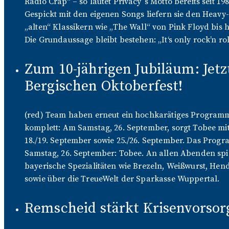
Radio Crap“ – so lautet Privacy´s Motto bereits seit
Gespickt mit den eigenen Songs liefern sie den Heav
„alten“ Klassikern wie „The Wall“ von Pink Floyd bis
Die Grundaussage bleibt bestehen: „It‘s only rock’n r
Zum 10-jährigen Jubiläum: Jetz
Bergischen Oktoberfest!
(red) Team haben erneut ein hochkarätiges Programm a
komplett: Am Samstag, 26. September, sorgt Tobee mit
18./19. September sowie 25./26. September. Das Progra
Samstag, 26. September: Tobee. An allen Abenden spiel
bayerische Spezialitäten wie Brezeln, Weißwurst, Hend
sowie über die TreueWelt der Sparkasse Wuppertal.
Remscheid stärkt Krisenvorsor