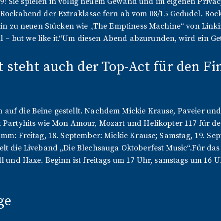
 1989! Sie spielen in völlig neuem Gewand und im eigenen P
y-Rockabend der Extraklasse fern ab vom 08/15 Gedudel. Roc
 hin zu neuen Stücken wie „The Emptiness Machine“ von Linki
oll – but we like it.“Um diesen Abend abzurunden, wird ein G
t steht auch der Top-Act für den F
uf die Beine gestellt. Nachdem Mickie Krause, Paveier und C
 Partyhits wie Mon Amour, Mozart und Helikopter 117 für de
mm: Freitag, 18. September: Mickie Krause; Samstag, 19. Sept
t die Liveband „Die Blechsauga Oktoberfest Music“.Für das l
l und Haxe. Beginn ist freitags um 17 Uhr, samstags um 16 U
ge