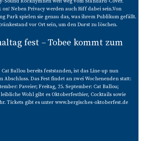
rivacy-Sound Rockhymnen weit weg vom Standard-Cover.
k on! Neben Privacy werden auch Riff dabei sein.Von
ng Park spielen sie genau das, was ihrem Publikum gefällt.
etränkestand vor Ort sein, um den Durst zu löschen.
inaltag fest – Tobee kommt zum
at Ballou bereits feststanden, ist das Line-up nun
n Abschluss. Das Fest findet an zwei Wochenenden statt:
ember: Paveier; Freitag, 25. September: Cat Ballou;
eibliche Wohl gibt es Oktoberfestbier, Cocktails sowie
hr. Tickets gibt es unter www.bergisches-oktoberfest.de