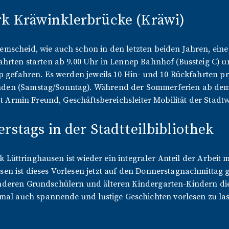
rk Kräwinklerbrücke (Kräwi)
mscheid, wie auch schon in den letzten beiden Jahren, eine
hrten starten ab 9.00 Uhr in Lennep Bahnhof (Bussteig C) u
p gefahren. Es werden jeweils 10 Hin- und 10 Rückfahrten p
en (Samstag/Sonntag). Während der Sommerferien ab dem 20.
zt Armin Freund, Geschäftsbereichsleiter Mobilität der Stadt
rstags in der Stadtteilbibliothek
hek Lüttringhausen ist wieder ein integraler Anteil der Arbei
n ist dieses Vorlesen jetzt auf den Donnerstagnachmittag ge
deren Grundschülern und älteren Kindergarten-Kindern die 
auch spannende und lustige Geschichten vorlesen zu lasse