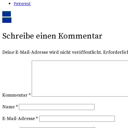
Pinterest
Beitragsnavigation
Prev
Next
Schreibe einen Kommentar
Deine E-Mail-Adresse wird nicht veröffentlicht.
Erforderlic
Kommentar
*
Name
*
E-Mail-Adresse
*