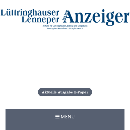
S
k
i
Aktuelle Ausgabe E-Paper
p
t
o
c
MENU
o
n