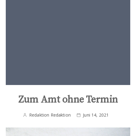
t
e
n
t
Zum Amt ohne Termin
Redaktion Redaktion
Juni 14, 2021