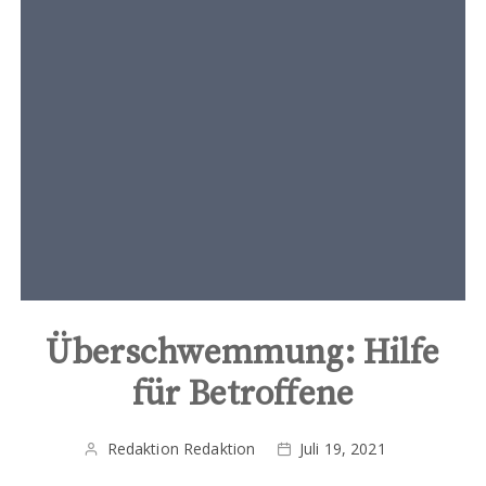
t
e
n
t
Überschwemmung: Hilfe
für Betroffene
Redaktion Redaktion
Juli 19, 2021