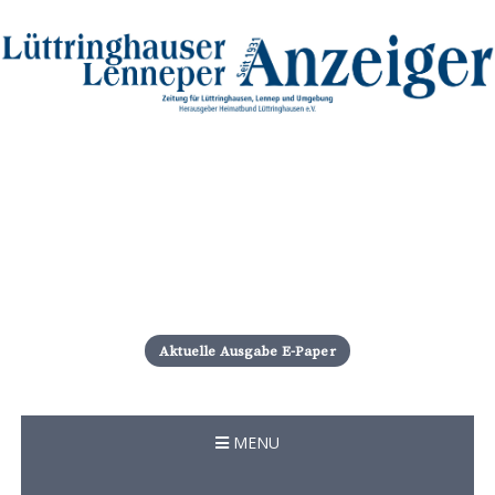
S
k
i
Aktuelle Ausgabe E-Paper
p
t
o
c
MENU
o
n