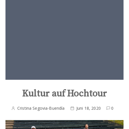
t
e
n
t
Kultur auf Hochtour
Cristina Segovia-Buendía
Juni 18, 2020
0