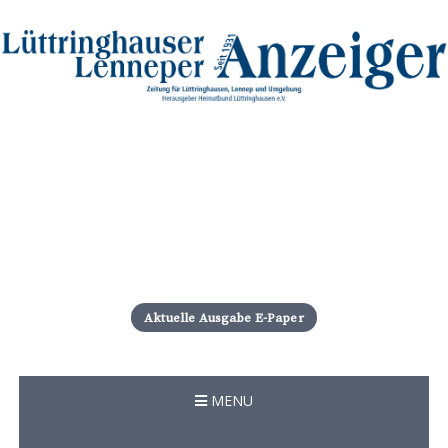
S
k
i
Aktuelle Ausgabe E-Paper
p
t
o
c
MENU
o
n