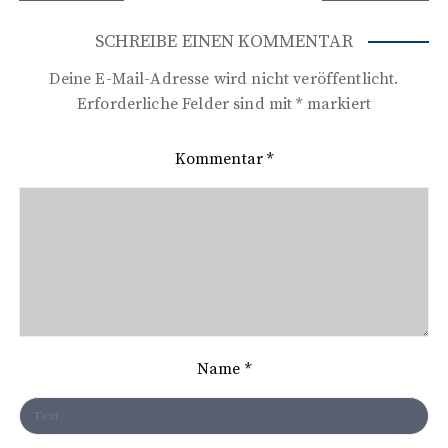
e
i
SCHREIBE EINEN KOMMENTAR
t
Deine E-Mail-Adresse wird nicht veröffentlicht.
r
Erforderliche Felder sind mit
*
markiert
a
Kommentar
*
g
s
n
a
v
i
Name
*
g
a