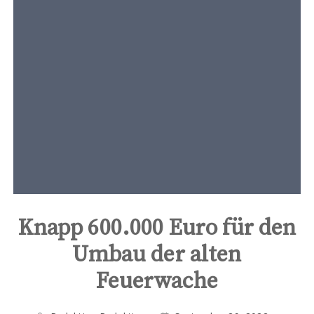
t
e
n
t
Knapp 600.000 Euro für den
Umbau der alten
Feuerwache