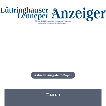
S
k
i
Aktuelle Ausgabe E-Paper
p
t
o
c
MENU
o
n