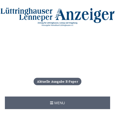
S
k
i
Aktuelle Ausgabe E-Paper
p
t
o
c
MENU
o
n