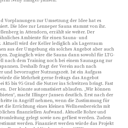
nd Vorplanungen zur Umsetzung der Idee hat es
siert. Die Idee zur Lenneper Sauna stammt von ihr.
lenberg in Attendorn, erzählt sie weiter. Der
 ähnliches Ambiente für einen Sauna- und
r. Aktuell wird der Keller lediglich als Lagerraum
chen aus der Umgebung ein solches Angebot aber auch
gen. Zugänglich wäre die Sauna dann sowohl für LTG-
hnell nach dem Training noch bei einem Saunagang zur
pannen. Deshalb fragt der Verein auch nach
r und bevorzugter Nutzungszeit. Ist ein Aufguss
würde die Mehrheit gerne freitags das Angebot
i 85 bis 95 Grad die Nutzer ins Schwitzen bringt. Fast
hen. Der könnte automatisiert ablaufen. „Wir können
eten“, macht Illinger-Jansen deutlich. Erst nach der
hritte in Angriff nehmen, wenn die Zustimmung für
tet die Errichtung eines kleinen Wellnessbereichs mit
blichen finanziellen Aufwand. Aktuelle Rohre und
tromleitung gelegt sowie neu gefliest werden. Zudem
timmt werden. Finanziert werden würde das Projekt