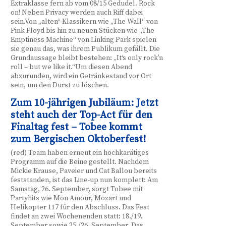
Extraklasse fern ab vom 08/15 Gedudel. Rock
on! Neben Privacy werden auch Riff dabei
sein.Von „alten“ Klassikern wie „The Wall“ von
Pink Floyd bis hin zu neuen Stücken wie „The
Emptiness Machine“ von Linking Park spielen
sie genau das, was ihrem Publikum gefällt. Die
Grundaussage bleibt bestehen: „It‘s only rock’n
roll – but we like it.“Um diesen Abend
abzurunden, wird ein Getränkestand vor Ort
sein, um den Durst zu löschen.
Zum 10-jährigen Jubiläum: Jetzt
steht auch der Top-Act für den
Finaltag fest – Tobee kommt
zum Bergischen Oktoberfest!
(red) Team haben erneut ein hochkarätiges
Programm auf die Beine gestellt. Nachdem
Mickie Krause, Paveier und Cat Ballou bereits
feststanden, ist das Line-up nun komplett: Am
Samstag, 26. September, sorgt Tobee mit
Partyhits wie Mon Amour, Mozart und
Helikopter 117 für den Abschluss. Das Fest
findet an zwei Wochenenden statt: 18./19.
September sowie 25./26. September. Das