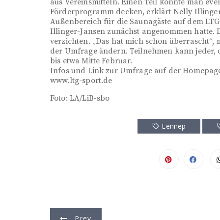
aus Vereinsmitteln. Einen Teil könnte man eve
Förderprogramm decken, erklärt Nelly Illinge
Außenbereich für die Saunagäste auf dem LTG-G
Illinger-Jansen zunächst angenommen hatte. 
verzichten. „Das hat mich schon überrascht“, 
der Umfrage ändern. Teilnehmen kann jeder, d
bis etwa Mitte Februar.
Infos und Link zur Umfrage auf der Homepage
www.ltg-sport.de
Foto: LA/LiB-sbo
Lennep
B
Prev