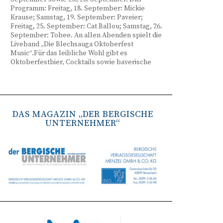
Programm: Freitag, 18. September: Mickie
Krause; Samstag, 19. September: Paveier;
Freitag, 25. September: Cat Ballou; Samstag, 26.
September: Tobee. An allen Abenden spielt die
Liveband „Die Blechsauga Oktoberfest
Music“.Für das leibliche Wohl gibt es
Oktoberfestbier, Cocktails sowie bayerische
Spezialitäten wie Brezeln, Weißwurst, Hendl
und Haxe. Beginn ist freitags um 17 Uhr,
samstags um 16 Uhr. Tickets gibt es unter
www.bergisches-oktoberfest.de sowie über die
TreueWelt der Sparkasse Wuppertal.
DAS MAGAZIN „DER BERGISCHE
UNTERNEHMER“
Remscheid stärkt Krisenvorsorge
(red) Feuerwehr, TBR und Stadtverwaltung
Remscheid trainieren Krisenstabsarbeit am
Institut der Feuerwehr NRW in Münster.
Wie funktioniert die Zusammenarbeit im
Krisenfall? Welche Entscheidungen müssen
unter Zeitdruck getroffen werden? Und wie
können die Bürgerinnen und Bürger
bestmöglich geschützt werden? Mit diesen und
weiteren Fragen beschäftigten sich
Mitarbeitende der Stadt Remscheid Ende Juni in