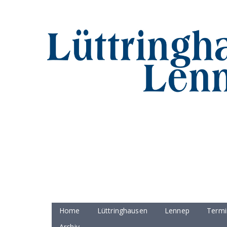
Home
Lüttringhausen
Lennep
Termi
Archiv