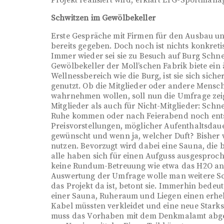
Schwitzen im Gewölbekeller
Erste Gespräche mit Firmen für den Ausbau u
bereits gegeben. Doch noch ist nichts konkreti
Immer wieder sei sie zu Besuch auf Burg Schnel
Gewölbekeller der Moll’schen Fabrik biete ein
Wellnessbereich wie die Burg, ist sie sich siche
genutzt. Ob die Mitglieder oder andere Mens
wahrnehmen wollen, soll nun die Umfrage zei
Mitglieder als auch für Nicht-Mitglieder: Sc
Ruhe kommen oder nach Feierabend noch ents
Preisvorstellungen, möglicher Aufenthaltsdaue
gewünscht und wenn ja, welcher Duft? Bisher 
nutzen. Bevorzugt wird dabei eine Sauna, die be
alle haben sich für einen Aufguss ausgesproc
keine Rundum-Betreuung wie etwa das H2O anbi
Auswertung der Umfrage wolle man weitere Sc
das Projekt da ist, betont sie. Immerhin bedeu
einer Sauna, Ruheraum und Liegen einen erhe
Kabel müssten verkleidet und eine neue Starks
muss das Vorhaben mit dem Denkmalamt abges