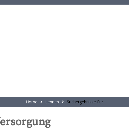
t
e
n
t
Home
Lennep
Suchergebnisse Für
ersorgung