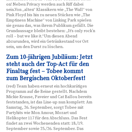
on! Neben Privacy werden auch Riff dabei
sein.Von „alten“ Klassikern wie „The Wall“ von
Pink Floyd bis hin zu neuen Stücken wie „The
Emptiness Machine“ von Linking Park spielen
sie genau das, was ihrem Publikum gefällt. Die
Grundaussage bleibt bestehen: „It‘s only rock’n
roll – but we like it.“Um diesen Abend
abzurunden, wird ein Getränkestand vor Ort
sein, um den Durst zu löschen.
Zum 10-jährigen Jubiläum: Jetzt
steht auch der Top-Act für den
Finaltag fest – Tobee kommt
zum Bergischen Oktoberfest!
(red) Team haben erneut ein hochkarätiges
Programm auf die Beine gestellt. Nachdem
Mickie Krause, Paveier und Cat Ballou bereits
feststanden, ist das Line-up nun komplett: Am
Samstag, 26. September, sorgt Tobee mit
Partyhits wie Mon Amour, Mozart und
Helikopter 117 für den Abschluss. Das Fest
findet an zwei Wochenenden statt: 18./19.
September sowie 25./26. September. Das