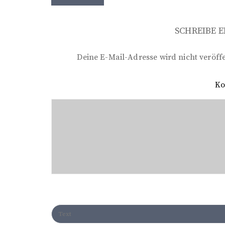
e
i
SCHREIBE 
t
r
Deine E-Mail-Adresse wird nicht veröffe
a
K
g
s
n
a
v
i
g
a