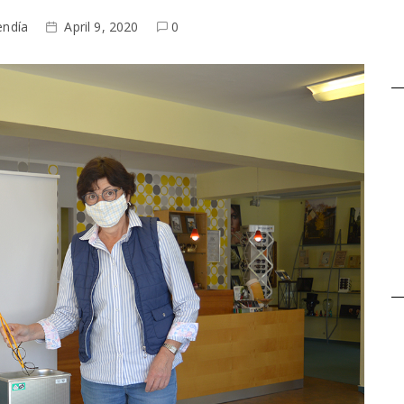
endía
April 9, 2020
0