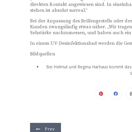
direkten Kontakt angewiesen sind. In eineinh
stehen ist absolut surreal.“
Bei der Anpassung des Brillengestells oder d
Kunden zwangsläufig etwas näher. „Wir tragen
Sehstärke nachzumessen, und haben auch ein D
In einem UV-Desinfektionsbad werden die Gestel
Bildquellen
Bei Helmut und Regina Harhaus kommt das Bri
B
Prev