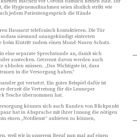
nkheiten machen vor Corona nämlich keinen Halt. Ihr
t, die Hygienemaßnahmen seien ähnlich strikt wie
nach jedem Patientengespräch die Hände
ren Hausarzt telefonisch kontaktieren. Die Tür
en, sodass niemand unangekündigt eintreten
alte beim Eintritt zudem einen Mund-Nasen-Schutz.
rin eine separate Sprechstunde an, damit sich
 oder anstecken. Getrennt davon werden auch
te abholen müssen. „Das Wichtigste ist, dass
trauen in die Versorgung haben.“
nander gut vernetzt. Ein gutes Beispiel dafür ist
er derzeit die Vertretung für die Lenneper
ark Tesche übernommen hat.
 Versorgung können sich auch Kunden von Blickpunkt
paar hat in Absprache mit ihrer Innung die nötigen
hin einen „Notdienst“ anbieten zu können,
ten, weil wir in unserem Beruf nun mal auf einen