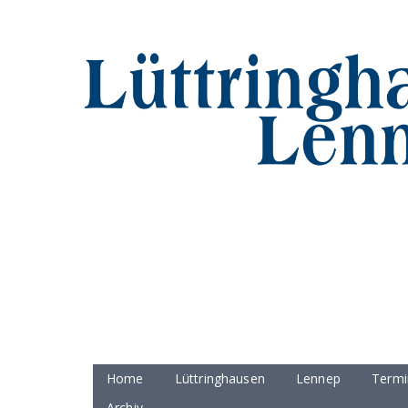
Home
Lüttringhausen
Lennep
Termi
Archiv