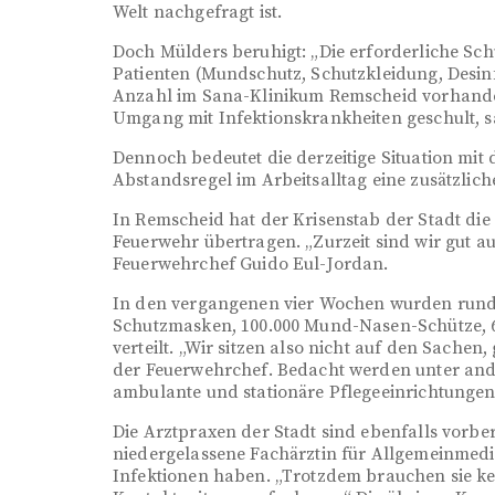
Welt nachgefragt ist.
Doch Mülders beruhigt: „Die erforderliche Sc
Patienten (Mundschutz, Schutzkleidung, Desinfe
Anzahl im Sana-Klinikum Remscheid vorhanden.
Umgang mit Infektionskrankheiten geschult, s
Dennoch bedeutet die derzeitige Situation mi
Abstandsregel im Arbeitsalltag eine zusätzlic
In Remscheid hat der Krisenstab der Stadt die
Feuerwehr übertragen. „Zurzeit sind wir gut aufg
Feuerwehrchef Guido Eul-Jordan.
In den vergangenen vier Wochen wurden rund 8
Schutzmasken, 100.000 Mund-Nasen-Schütze, 
verteilt. „Wir sitzen also nicht auf den Sache
der Feuerwehrchef. Bedacht werden unter and
ambulante und stationäre Pflegeeinrichtunge
Die Arztpraxen der Stadt sind ebenfalls vorbere
niedergelassene Fachärztin für Allgemeinmediz
Infektionen haben. „Trotzdem brauchen sie k