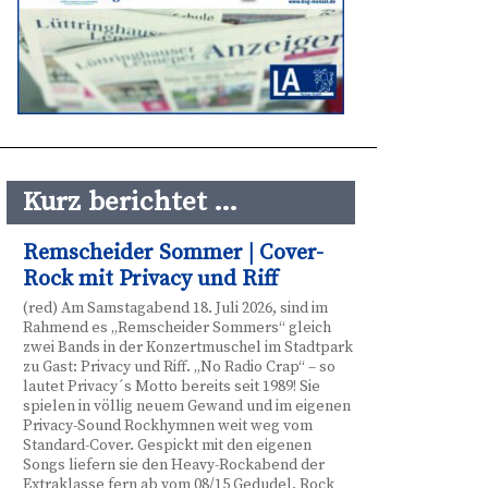
Kurz berichtet …
Remscheider Sommer | Cover-
Rock mit Privacy und Riff
(red) Am Samstagabend 18. Juli 2026, sind im
Rahmend es „Remscheider Sommers“ gleich
zwei Bands in der Konzertmuschel im Stadtpark
zu Gast: Privacy und Riff. „No Radio Crap“ – so
lautet Privacy´s Motto bereits seit 1989! Sie
spielen in völlig neuem Gewand und im eigenen
Privacy-Sound Rockhymnen weit weg vom
Standard-Cover. Gespickt mit den eigenen
Songs liefern sie den Heavy-Rockabend der
Extraklasse fern ab vom 08/15 Gedudel. Rock