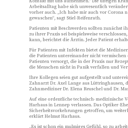
Kontakt mit uns aufnehmen.“ Die übrigen Kra
Arbeitsalltag habe sich unwesentlich veränder
vorher auch. „Ich habe mir auch vor Corona 
gewaschen“, sagt Stiel-Reifenrath.
Patienten mit Beschwerden sollten zunächst ih
zu ihrer Praxis sei beispielsweise verschloss
kann, berichtet die Ärztin. Jeder Patient erh
Für Patienten mit Infekten bietet die Medizine
die Patienten untereinander nicht vermischen
Patienten versorgt, die in der Praxis nur Rezep
die Menschen nicht in Panik verfallen und Ver
Ihre Kollegen seien gut aufgestellt und unterei
Zahnarzt Dr. Axel Lange aus Lüttringhausen, d
Zahnmediziner Dr. Elena Reuschel und Dr. M
Auf eine ordentliche technisch-medizinische
Harhaus in Lennep verlassen. Das Optiker-Ehe
Sicherheitsvorkehrungen getroffen, um weiter
erklärt Helmut Harhaus.
„Es ist schon ein mulmiges Gefühl, so zu arbei