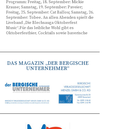
Programm: Freitag, 18. September: Mickie
Krause; Samstag, 19. September: Paveier;
Freitag, 25. September: Cat Ballou; Samstag, 26.
September: Tobee. An allen Abenden spielt die
Liveband „Die Blechsauga Oktoberfest
Music“.Für das leibliche Wohl gibt es
Oktoberfestbier, Cocktails sowie bayerische
Spezialitäten wie Brezeln, Weißwurst, Hendl
und Haxe. Beginn ist freitags um 17 Uhr,
samstags um 16 Uhr. Tickets gibt es unter
www.bergisches-oktoberfest.de sowie über die
TreueWelt der Sparkasse Wuppertal.
DAS MAGAZIN „DER BERGISCHE
UNTERNEHMER“
Remscheid stärkt Krisenvorsorge
(red) Feuerwehr, TBR und Stadtverwaltung
Remscheid trainieren Krisenstabsarbeit am
Institut der Feuerwehr NRW in Münster.
Wie funktioniert die Zusammenarbeit im
Krisenfall? Welche Entscheidungen müssen
unter Zeitdruck getroffen werden? Und wie
können die Bürgerinnen und Bürger
bestmöglich geschützt werden? Mit diesen und
weiteren Fragen beschäftigten sich
Mitarbeitende der Stadt Remscheid Ende Juni in
Münster. Im Mittelpunkt der dreitägigen