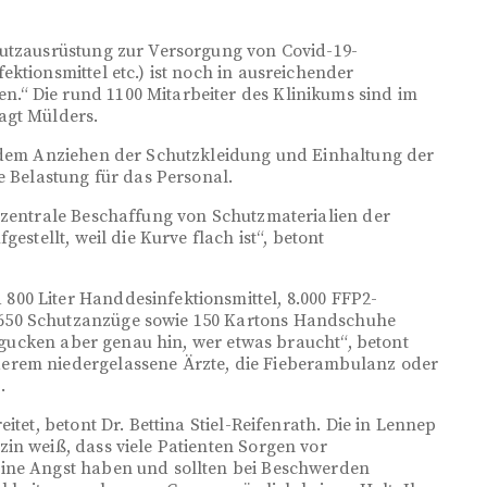
hutzausrüstung zur Versorgung von Covid-19-
ktionsmittel etc.) ist noch in ausreichender
“ Die rund 1100 Mitarbeiter des Klinikums sind im
agt Mülders.
t dem Anziehen der Schutzkleidung und Einhaltung der
he Belastung für das Personal.
 zentrale Beschaffung von Schutzmaterialien der
estellt, weil die Kurve flach ist“, betont
00 Liter Handdesinfektionsmittel, 8.000 FFP2-
650 Schutzanzüge sowie 150 Kartons Handschuhe
n, gucken aber genau hin, wer etwas braucht“, betont
erem niedergelassene Ärzte, die Fieberambulanz oder
n.
itet, betont Dr. Bettina Stiel-Reifenrath. Die in Lennep
in weiß, dass viele Patienten Sorgen vor
eine Angst haben und sollten bei Beschwerden