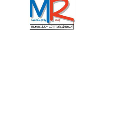
Schulung am Institut der Feuerwehr Nordrhein-
Westfalen (IdF NRW) stand die Arbeit in
Krisenstäben. Anhand praxisnaher Szenarien
wurden Abläufe, Zuständigkeiten und
Entscheidungswege trainiert, die bei
außergewöhnlichen Ereignissen von
besonderer Bedeutung sind. Dazu zählen unter
anderem Pandemien, großflächige
Stromausfälle, Unwetterlagen oder andere
Schadensereignisse mit erheblichen
Auswirkungen auf das öffentliche Leben. „Mir
ist besonders wichtig, dass wir in Remscheid im
Ernstfall schnell, abgestimmt und
handlungsfähig bleiben. Die Fortbildung zeigt,
wie entscheidend eine gute Zusammenarbeit
und klare Abläufe sind, um unsere Stadt
bestmöglich zu schützen.“, betont
Oberbürgermeister Sven Wolf.
Neuer Andachtsplatz im
Begräbniswald Remscheid
fertiggestellt
(red) Der Begräbniswald in Remscheid ist um