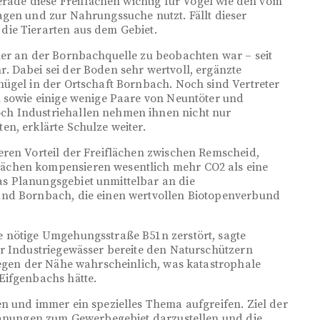
erade diese Freiflächen wichtig für Vögel wie den vom
gen und zur Nahrungssuche nutzt. Fällt dieser
ie Tierarten aus dem Gebiet.
her an der Bornbachquelle zu beobachten war – seit
. Dabei sei der Boden sehr wertvoll, ergänzte
ügel in der Ortschaft Bornbach. Noch sind Vertreter
n sowie einige wenige Paare von Neuntöter und
ch Industriehallen nehmen ihnen nicht nur
n, erklärte Schulze weiter.
eren Vorteil der Freiflächen zwischen Remscheid,
ächen kompensieren wesentlich mehr CO2 als eine
s Planungsgebiet unmittelbar an die
und Bornbach, die einen wertvollen Biotopenverbund
 nötige Umgehungsstraße B51n zerstört, sagte
r Industriegewässer bereite den Naturschützern
wegen der Nähe wahrscheinlich, was katastrophale
Eifgenbachs hätte.
n und immer ein spezielles Thema aufgreifen. Ziel der
Planungen zum Gewerbegebiet darzustellen und die