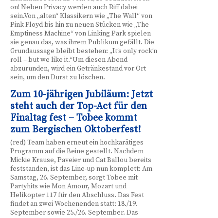
on! Neben Privacy werden auch Riff dabei
sein.Von „alten“ Klassikern wie „The Wall“ von
Pink Floyd bis hin zu neuen Stücken wie „The
Emptiness Machine“ von Linking Park spielen
sie genau das, was ihrem Publikum gefällt. Die
Grundaussage bleibt bestehen: „It‘s only rock’n
roll – but we like it.“Um diesen Abend
abzurunden, wird ein Getränkestand vor Ort
sein, um den Durst zu löschen.
Zum 10-jährigen Jubiläum: Jetzt
steht auch der Top-Act für den
Finaltag fest – Tobee kommt
zum Bergischen Oktoberfest!
(red) Team haben erneut ein hochkarätiges
Programm auf die Beine gestellt. Nachdem
Mickie Krause, Paveier und Cat Ballou bereits
feststanden, ist das Line-up nun komplett: Am
Samstag, 26. September, sorgt Tobee mit
Partyhits wie Mon Amour, Mozart und
Helikopter 117 für den Abschluss. Das Fest
findet an zwei Wochenenden statt: 18./19.
September sowie 25./26. September. Das