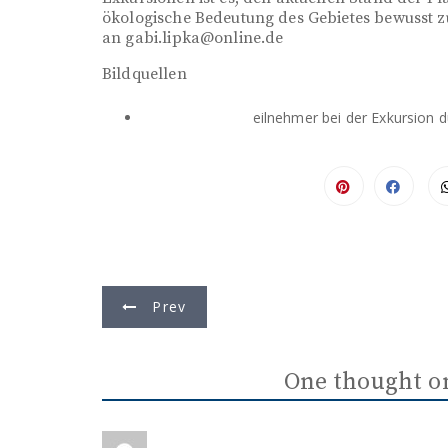
ökologische Bedeutung des Gebietes bewusst zu
an gabi.lipka@online.de
Bildquellen
eilnehmer bei der Exkursion 
B
Prev
e
i
One thought o
t
r