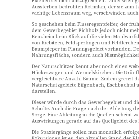
Flächen sei nicht auszugleichen. Dabei seien g
Aussterben bedrohten Rotmilan, der sie zum Ja
wichtige Lebensraum weg, verschwinden auch d
So geschehen beim Flussregenpfeifer, der frü
dem Gewerbegebiet Eichholz jedoch nicht mehr
Benzheim beim Blick auf die vielen Maulwurfsh
von Kiebitzen, Feldsperlingen und Feldlerche
Baumpieper im Planungsgebiet vorhanden. Do
Nahrungsfläche, sondern auch Nistmöglichkeite
Der Naturschützer kennt aber noch einen weit
Hückeswagen und Wermelskirchen: Die Grünfl
vergleichbare Anzahl Bäume. Zudem grenzt da
Naturschutzgebiete Eifgenbach, Eschbachtal 
darstellen.
Dieser würde durch das Gewerbegebiet und die
Schulte. Auch die Frage nach der Ableitung de
Sorge. Eine Ableitung in die Quellen scheint 
Auswirkungen gerade auf das Quellgebiet des 
Die Spaziergänge sollen nun monatlich erfolge
Exkursionen ist es, den aktuellen Stand der 