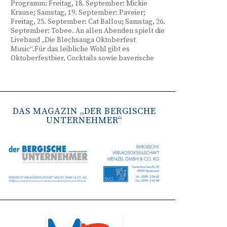
Programm: Freitag, 18. September: Mickie
Krause; Samstag, 19. September: Paveier;
Freitag, 25. September: Cat Ballou; Samstag, 26.
September: Tobee. An allen Abenden spielt die
Liveband „Die Blechsauga Oktoberfest
Music“.Für das leibliche Wohl gibt es
Oktoberfestbier, Cocktails sowie bayerische
Spezialitäten wie Brezeln, Weißwurst, Hendl
und Haxe. Beginn ist freitags um 17 Uhr,
samstags um 16 Uhr. Tickets gibt es unter
www.bergisches-oktoberfest.de sowie über die
TreueWelt der Sparkasse Wuppertal.
DAS MAGAZIN „DER BERGISCHE
UNTERNEHMER“
Remscheid stärkt Krisenvorsorge
(red) Feuerwehr, TBR und Stadtverwaltung
Remscheid trainieren Krisenstabsarbeit am
Institut der Feuerwehr NRW in Münster.
Wie funktioniert die Zusammenarbeit im
Krisenfall? Welche Entscheidungen müssen
unter Zeitdruck getroffen werden? Und wie
können die Bürgerinnen und Bürger
bestmöglich geschützt werden? Mit diesen und
weiteren Fragen beschäftigten sich
Mitarbeitende der Stadt Remscheid Ende Juni in
Münster. Im Mittelpunkt der dreitägigen