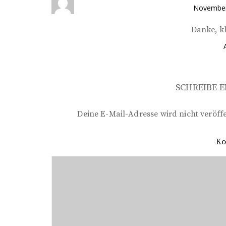
a
November 
g
Danke, k
s
n
a
SCHREIBE 
v
i
Deine E-Mail-Adresse wird nicht veröffe
g
K
a
t
i
o
n