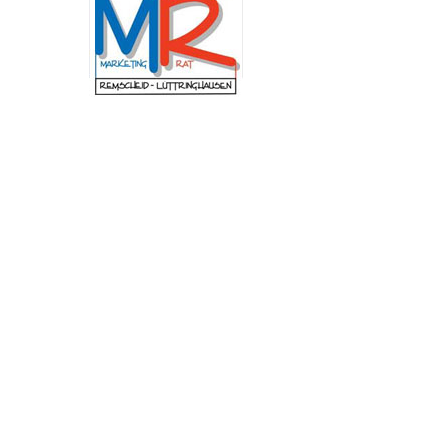
Schulung am Institut der Feuerwehr Nordrhein-
Westfalen (IdF NRW) stand die Arbeit in
Krisenstäben. Anhand praxisnaher Szenarien
wurden Abläufe, Zuständigkeiten und
Entscheidungswege trainiert, die bei
außergewöhnlichen Ereignissen von
besonderer Bedeutung sind. Dazu zählen unter
anderem Pandemien, großflächige
Stromausfälle, Unwetterlagen oder andere
Schadensereignisse mit erheblichen
Auswirkungen auf das öffentliche Leben. „Mir
ist besonders wichtig, dass wir in Remscheid im
Ernstfall schnell, abgestimmt und
handlungsfähig bleiben. Die Fortbildung zeigt,
wie entscheidend eine gute Zusammenarbeit
und klare Abläufe sind, um unsere Stadt
bestmöglich zu schützen.“, betont
Oberbürgermeister Sven Wolf.
Neuer Andachtsplatz im
Begräbniswald Remscheid
fertiggestellt
(red) Der Begräbniswald in Remscheid ist um