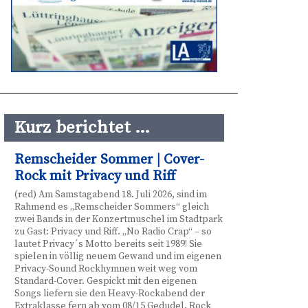
Kurz berichtet …
Remscheider Sommer | Cover-
Rock mit Privacy und Riff
(red) Am Samstagabend 18. Juli 2026, sind im
Rahmend es „Remscheider Sommers“ gleich
zwei Bands in der Konzertmuschel im Stadtpark
zu Gast: Privacy und Riff. „No Radio Crap“ – so
lautet Privacy´s Motto bereits seit 1989! Sie
spielen in völlig neuem Gewand und im eigenen
Privacy-Sound Rockhymnen weit weg vom
Standard-Cover. Gespickt mit den eigenen
Songs liefern sie den Heavy-Rockabend der
Extraklasse fern ab vom 08/15 Gedudel. Rock