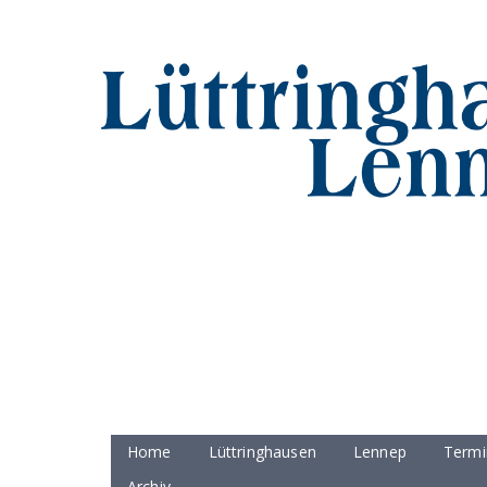
Home
Lüttringhausen
Lennep
Termi
Archiv