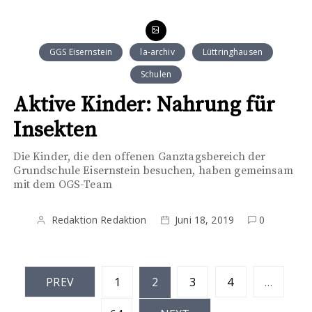
GGS Eisernstein
la-archiv
Lüttringhausen
Schulen
Aktive Kinder: Nahrung für
Insekten
Die Kinder, die den offenen Ganztagsbereich der
Grundschule Eisernstein besuchen, haben gemeinsam
mit dem OGS-Team
Redaktion Redaktion
Juni 18, 2019
0
S
PREV
1
2
3
4
…
e