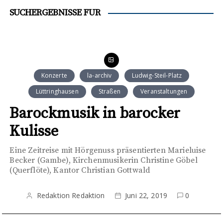
SUCHERGEBNISSE FÜR
Konzerte
la-archiv
Ludwig-Steil-Platz
Lüttringhausen
Straßen
Veranstaltungen
Barockmusik in barocker
Kulisse
Eine Zeitreise mit Hörgenuss präsentierten Marieluise
Becker (Gambe), Kirchenmusikerin Christine Göbel
(Querflöte), Kantor Christian Gottwald
Redaktion Redaktion
Juni 22, 2019
0