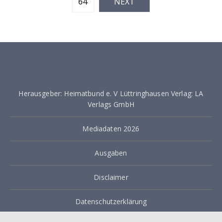
64
NEXT
i
t
e
n
n
u
Herausgeber: Heimatbund e. V Lüttringhausen Verlag: LA
Verlags GmbH
m
m
Mediadaten 2026
e
Ausgaben
r
i
Disclaimer
e
Datenschutzerklärung
r