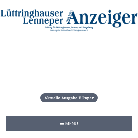
S
k
i
Aktuelle Ausgabe E-Paper
p
t
o
c
MENU
o
n