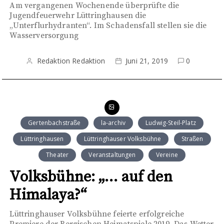
Am vergangenen Wochenende überprüfte die
Jugendfeuerwehr Lüttringhausen die
„Unterflurhydranten“. Im Schadensfall stellen sie die
Wasserversorgung
Redaktion Redaktion
Juni 21, 2019
0
Gertenbachstraße
la-archiv
Ludwig-Steil-Platz
Lüttringhausen
Lüttringhauser Volksbühne
Straßen
Theater
Veranstaltungen
Vereine
Volksbühne: „… auf den
Himalaya?“
Lüttringhauser Volksbühne feierte erfolgreiche