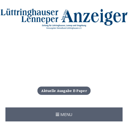
S
k
i
Aktuelle Ausgabe E-Paper
p
t
o
c
MENU
o
n