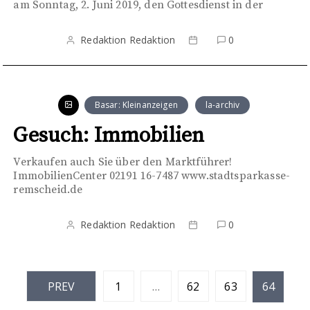
am Sonntag, 2. Juni 2019, den Gottesdienst in der
Redaktion Redaktion
0
Basar: Kleinanzeigen
la-archiv
Gesuch: Immobilien
Verkaufen auch Sie über den Marktführer!
ImmobilienCenter 02191 16-7487 www.stadtsparkasse-
remscheid.de
Redaktion Redaktion
0
S
PREV
1
…
62
63
64
e