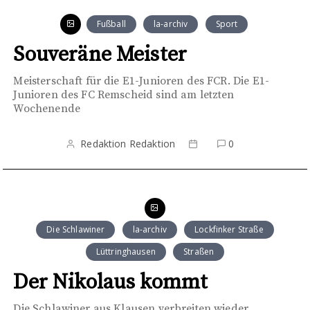
Fußball
la-archiv
Sport
Souveräne Meister
Meisterschaft für die E1-Junioren des FCR. Die E1-
Junioren des FC Remscheid sind am letzten
Wochenende
Redaktion Redaktion
0
Die Schlawiner
la-archiv
Lockfinker Straße
Lüttringhausen
Straßen
Der Nikolaus kommt
Die Schlawiner aus Klausen verbreiten wieder