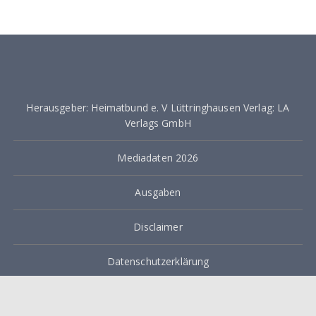
i
t
e
n
Herausgeber: Heimatbund e. V Lüttringhausen Verlag: LA
n
Verlags GmbH
u
m
Mediadaten 2026
m
Ausgaben
e
Disclaimer
r
i
Datenschutzerklärung
e
Impressum
r