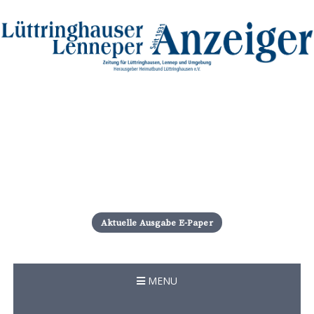
S
k
i
Aktuelle Ausgabe E-Paper
p
t
o
c
MENU
o
n