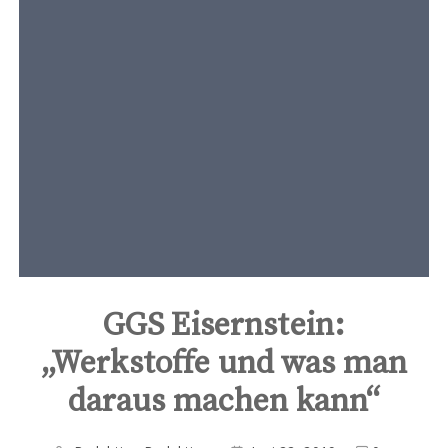
t
e
n
t
GGS Eisernstein:
„Werkstoffe und was man
daraus machen kann“