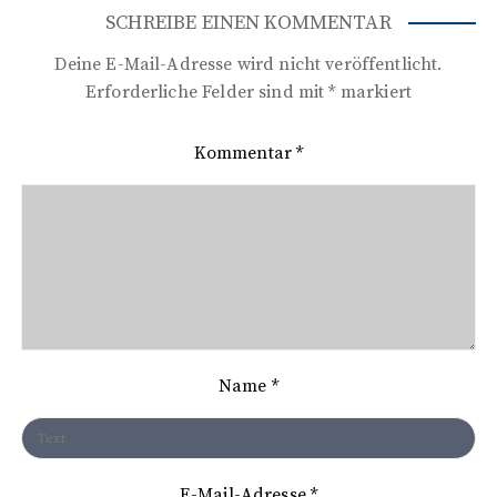
i
SCHREIBE EINEN KOMMENTAR
t
Deine E-Mail-Adresse wird nicht veröffentlicht.
r
Erforderliche Felder sind mit
*
markiert
a
Kommentar
*
g
s
n
a
v
i
Name
*
g
a
t
E-Mail-Adresse
*