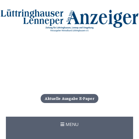
S
k
i
Aktuelle Ausgabe E-Paper
p
t
o
c
MENU
o
n