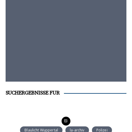
t
e
n
t
SUCHERGEBNISSE FÜR
Blaulicht Wuppertal
la-archiv
Polizei