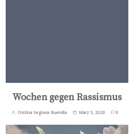
t
e
n
t
Wochen gegen Rassismus
Cristina Segovia-Buendía
März 5, 2020
0