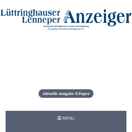
S
k
i
Aktuelle Ausgabe E-Paper
p
t
o
c
MENU
o
n