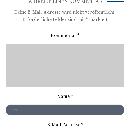
i
SCHREIBE EINEN KOMMENTAR
t
Deine E-Mail-Adresse wird nicht veröffentlicht.
r
Erforderliche Felder sind mit
*
markiert
a
Kommentar
*
g
s
n
a
v
i
Name
*
g
a
t
E-Mail-Adresse
*
i