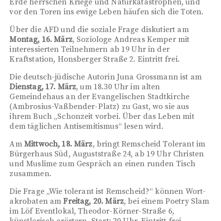
Erde herrschen Kriege und Naturkatastrophen, und
vor den Toren ins ewige Leben häufen sich die Toten.
Über die AFD und die soziale Frage diskutiert am
Montag, 16. März
, Soziologe Andreas Kemper mit
interessierten Teilnehmern ab 19 Uhr in der
Kraftstation, Honsberger Straße 2. Eintritt frei.
Die deutsch-jüdische Autorin Juna Grossmann ist am
Dienstag, 17. März
, um 18.30 Uhr im alten
Gemeindehaus an der Evangelischen Stadtkirche
(Ambrosius-Vaßbender-Platz) zu Gast, wo sie aus
ihrem Buch „Schonzeit vorbei. Über das Leben mit
dem täglichen Antisemitismus“ lesen wird.
Am
Mittwoch, 18. März
, bringt Remscheid Tolerant im
Bürgerhaus Süd, Auguststraße 24, ab 19 Uhr Christen
und Muslime zum Gespräch an einen runden Tisch
zusammen.
Die Frage „Wie tolerant ist Remscheid?“ können Wort­
akro­baten am
Freitag, 20. März
, bei einem Poetry Slam
im Löf Eventlokal, Theodor-Körner-Straße 6,