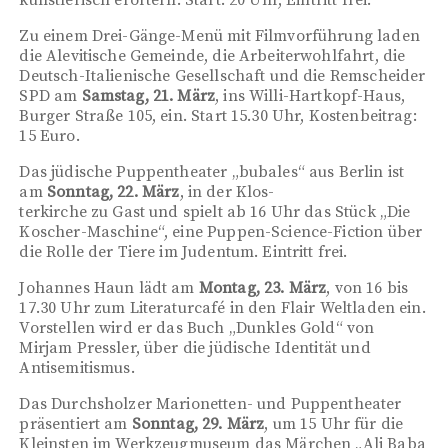
künstlerisch erörtern. Start: 20 Uhr, Eintritt frei.
Zu einem Drei-Gänge-Menü mit Filmvorführung laden
die Alevitische Gemeinde, die Arbeiterwohlfahrt, die
Deutsch-Italienische Gesellschaft und die Remscheider
SPD am
Samstag, 21. März
, ins Willi-Hartkopf-Haus,
Burger Straße 105, ein. Start 15.30 Uhr, Kostenbeitrag:
15 Euro.
Das jüdische Puppentheater „bubales“ aus Berlin ist
am
Sonntag, 22. März
, in der Klos­­-
terkirche zu Gast und spielt ab 16 Uhr das Stück „Die
Koscher-Maschine“, eine Puppen-Science-Fiction über
die Rolle der Tiere im Judentum. Eintritt frei.
Johannes Haun lädt am
Montag, 23. März
, von 16 bis
17.30 Uhr zum Literaturcafé in den Flair Weltladen ein.
Vorstellen wird er das Buch „Dunkles Gold“ von
Mirjam Pressler, über die jüdische Identität und
Antisemitismus.
Das Durchsholzer Marionetten- und Puppentheater
präsentiert am
Sonntag, 29. März
, um 15 Uhr für die
Kleinsten im Werkzeugmuseum das Märchen „Ali Baba