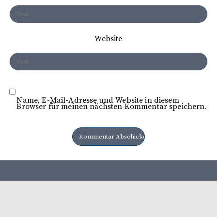
o
n
Website
Name, E-Mail-Adresse und Website in diesem
Browser für meinen nächsten Kommentar speichern.
Herausgeber: Heimatbund e. V Lüttringhausen Verlag: LA