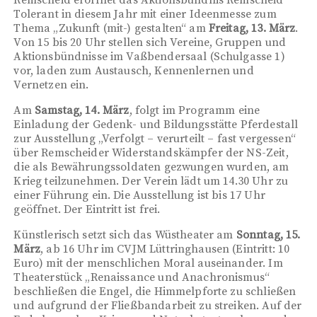
Remscheid eröffnet das Aktionsbündnis Remscheid
Tolerant in diesem Jahr mit einer Ideenmesse zum
Thema „Zukunft (mit-) gestalten“ am
Freitag, 13. März
.
Von 15 bis 20 Uhr stellen sich Vereine, Gruppen und
Aktionsbündnisse im Vaßbendersaal (Schulgasse 1)
vor, laden zum Austausch, Kennenlernen und
Vernetzen ein.
Am
Samstag, 14. März
, folgt im Programm eine
Einladung der Gedenk- und Bildungsstätte Pferdestall
zur Ausstellung „Verfolgt – verurteilt – fast vergessen“
über Remscheider Widerstandskämpfer der NS-Zeit,
die als Bewährungssoldaten gezwungen wurden, am
Krieg teilzunehmen. Der Verein lädt um 14.30 Uhr zu
einer Führung ein. Die Ausstellung ist bis 17 Uhr
geöffnet. Der Eintritt ist frei.
Künstlerisch setzt sich das Wüstheater am
Sonntag, 15.
März
, ab 16 Uhr im CVJM Lüttringhausen (Eintritt: 10
Euro) mit der menschlichen Moral auseinander. Im
Theaterstück „Renaissance und Anachronismus“
beschließen die Engel, die Himmelpforte zu schließen
und aufgrund der Fließbandarbeit zu streiken. Auf der