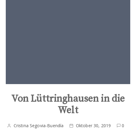
t
e
n
t
Von Lüttringhausen in die
Welt
Cristina Segovia-Buendía
Oktober 30, 2019
0