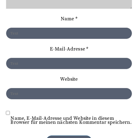
v
i
Name
*
g
a
t
E-Mail-Adresse
*
i
o
n
Website
Name, E-Mail-Adresse und Website in diesem
Browser für meinen nächsten Kommentar speichern.