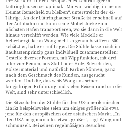
Der Standort für ein europäisches Zentrallager in
Lüttringhausen sei optimal: „Mir war wichtig, in meiner
Heimat Remscheid zu bleiben“, unterstreicht der 42-
Jährige. An der Lüttringhauser Straße ist er schnell auf
der Autobahn und kann seine Möbelstücke zum
nächsten Hafen transportieren, wo sie dann in die Welt
hinaus verschifft werden. Wie viele Modelle er
beherbergt, kann Wong nicht so genau beziffern. 500
schätzt er, habe er auf Lager. Die Stühle lassen sich im
Baukastenprinzip ganz individuell zusammenstellen:
Gestelle diverser Formen, mit Wippfunktion, mit drei
oder vier Beinen, aus Stahl oder Holz, Sitzschalen,
Polstermaterial und natürlich Farben können, ganz
nach dem Geschmack des Kunden, ausgesucht
werden. Und die, das weiß Wong aus seiner
langjährigen Erfahrung und vielen Reisen rund um die
Welt, sind sehr unterschiedlich.
Die Sitzschalen der Stühle für den US-amerikanischen
Markt beispielsweise seien um einiges größer als etwa
jene für den europäischen oder asiatischen Markt. „In
den USA mag man alles etwas größer“, sagt Wong und
schmunzelt. Bei seinen regelmäßigen Besuchen