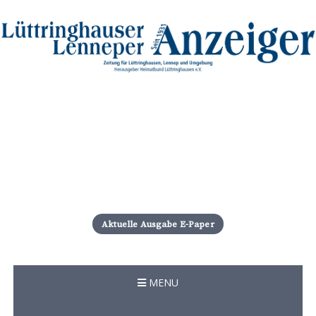
S
k
i
Aktuelle Ausgabe E-Paper
p
t
o
c
MENU
o
n