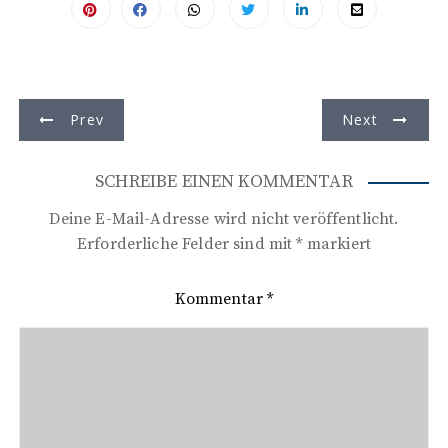
B
Prev
Next
e
i
SCHREIBE EINEN KOMMENTAR
t
Deine E-Mail-Adresse wird nicht veröffentlicht.
r
Erforderliche Felder sind mit
*
markiert
a
Kommentar
*
g
s
n
a