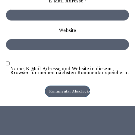
E-Mail-Adresse
*
i
o
n
Website
Name, E-Mail-Adresse und Website in diesem
Browser für meinen nächsten Kommentar speichern.