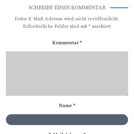
i
SCHREIBE EINEN KOMMENTAR
t
Deine E-Mail-Adresse wird nicht veröffentlicht.
r
Erforderliche Felder sind mit
*
markiert
a
Kommentar
*
g
s
n
a
v
i
Name
*
g
a
t