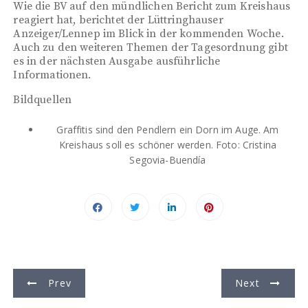
Wie die BV auf den mündlichen Bericht zum Kreishaus
reagiert hat, berichtet der Lüttringhauser
Anzeiger/Lennep im Blick in der kommenden Woche.
Auch zu den weiteren Themen der Tagesordnung gibt
es in der nächsten Ausgabe ausführliche
Informationen.
Bildquellen
Graffitis sind den Pendlern ein Dorn im Auge. Am
Kreishaus soll es schöner werden. Foto: Cristina
Segovia-Buendía
B
Prev
Next
e