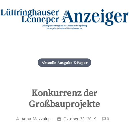
S
k
i
Aktuelle Ausgabe E-Paper
p
t
o
c
o
Konkurrenz der
n
Großbauprojekte
t
e
n
Anna Mazzalupi
Oktober 30, 2019
0
t