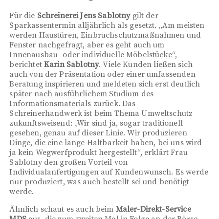
Für die
Schreinerei Jens Sablotny
gilt der
Sparkassentermin alljährlich als gesetzt. „Am meisten
werden Haustüren, Einbruchschutzmaßnahmen und
Fenster nachgefragt, aber es geht auch um
Innenausbau- oder individuelle Möbelstücke“,
berichtet
Karin Sablotny
. Viele Kunden ließen sich
auch von der Präsentation oder einer umfassenden
Beratung inspirieren und meldeten sich erst deutlich
später nach ausführlichem Studium des
Informationsmaterials zurück. Das
Schreinerhandwerk ist beim Thema Umweltschutz
zukunftsweisend: „Wir sind ja, sogar traditionell
gesehen, genau auf dieser Linie. Wir produzieren
Dinge, die eine lange Haltbarkeit haben, bei uns wird
ja kein Wegwerfprodukt hergestellt“, erklärt Frau
Sablotny den großen Vorteil von
Individualanfertigungen auf Kundenwunsch. Es werde
nur produziert, was auch bestellt sei und benötigt
werde.
Ähnlich schaut es auch beim
Maler-Direkt-Service
MDS
aus, die zum zweiten Mal in Folge an der Börse