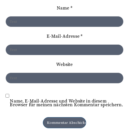
i
Name
*
g
a
t
E-Mail-Adresse
*
i
o
n
Website
Name, E-Mail-Adresse und Website in diesem
Browser für meinen nächsten Kommentar speichern.