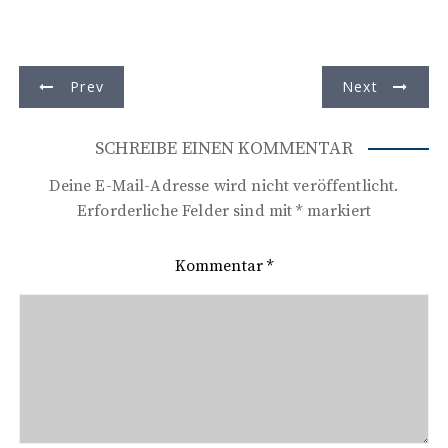
B
Prev
Next
e
i
SCHREIBE EINEN KOMMENTAR
t
Deine E-Mail-Adresse wird nicht veröffentlicht.
r
Erforderliche Felder sind mit
*
markiert
a
Kommentar
*
g
s
n
a
v