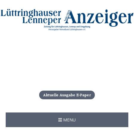
S
k
i
Aktuelle Ausgabe E-Paper
p
t
o
c
MENU
o
n