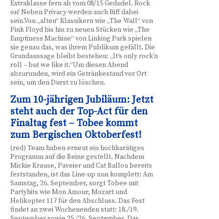
Extraklasse fern ab vom 08/15 Gedudel. Rock
on! Neben Privacy werden auch Riff dabei
sein.Von „alten“ Klassikern wie „The Wall“ von
Pink Floyd bis hin zu neuen Stücken wie „The
Emptiness Machine“ von Linking Park spielen
sie genau das, was ihrem Publikum gefällt. Die
Grundaussage bleibt bestehen: „It‘s only rock’n
roll – but we like it.“Um diesen Abend
abzurunden, wird ein Getränkestand vor Ort
sein, um den Durst zu löschen.
Zum 10-jährigen Jubiläum: Jetzt
steht auch der Top-Act für den
Finaltag fest – Tobee kommt
zum Bergischen Oktoberfest!
(red) Team haben erneut ein hochkarätiges
Programm auf die Beine gestellt. Nachdem
Mickie Krause, Paveier und Cat Ballou bereits
feststanden, ist das Line-up nun komplett: Am
Samstag, 26. September, sorgt Tobee mit
Partyhits wie Mon Amour, Mozart und
Helikopter 117 für den Abschluss. Das Fest
findet an zwei Wochenenden statt: 18./19.
September sowie 25./26. September. Das