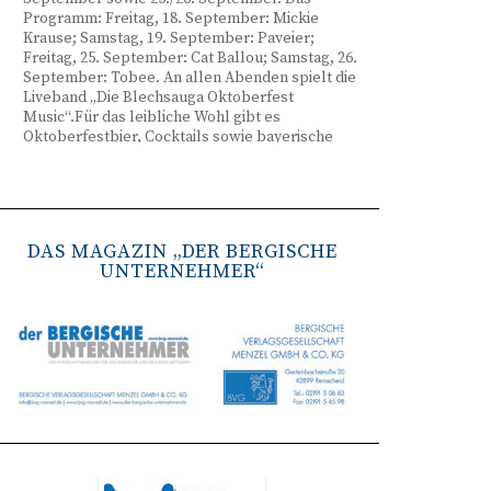
Programm: Freitag, 18. September: Mickie
Krause; Samstag, 19. September: Paveier;
Freitag, 25. September: Cat Ballou; Samstag, 26.
September: Tobee. An allen Abenden spielt die
Liveband „Die Blechsauga Oktoberfest
Music“.Für das leibliche Wohl gibt es
Oktoberfestbier, Cocktails sowie bayerische
Spezialitäten wie Brezeln, Weißwurst, Hendl
und Haxe. Beginn ist freitags um 17 Uhr,
samstags um 16 Uhr. Tickets gibt es unter
www.bergisches-oktoberfest.de sowie über die
TreueWelt der Sparkasse Wuppertal.
DAS MAGAZIN „DER BERGISCHE
UNTERNEHMER“
Remscheid stärkt Krisenvorsorge
(red) Feuerwehr, TBR und Stadtverwaltung
Remscheid trainieren Krisenstabsarbeit am
Institut der Feuerwehr NRW in Münster.
Wie funktioniert die Zusammenarbeit im
Krisenfall? Welche Entscheidungen müssen
unter Zeitdruck getroffen werden? Und wie
können die Bürgerinnen und Bürger
bestmöglich geschützt werden? Mit diesen und
weiteren Fragen beschäftigten sich
Mitarbeitende der Stadt Remscheid Ende Juni in