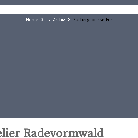
t
e
n
Home
La-Archiv
Suchergebnisse Für
t
telier Radevormwald