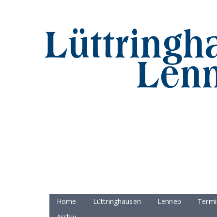
Home
Lüttringhausen
Lennep
Termi
Archiv