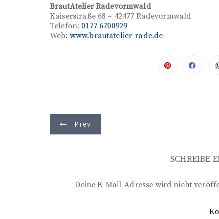
BrautAtelier Radevormwald
Kaiserstraße 68 – 42477 Radevormwald
Telefon:
0177 6700929
Web:
www.brautatelier-rade.de
B
Prev
e
i
SCHREIBE 
t
r
Deine E-Mail-Adresse wird nicht veröffe
a
K