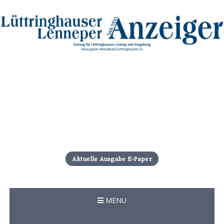
S
k
i
Aktuelle Ausgabe E-Paper
p
t
o
c
MENU
o
n