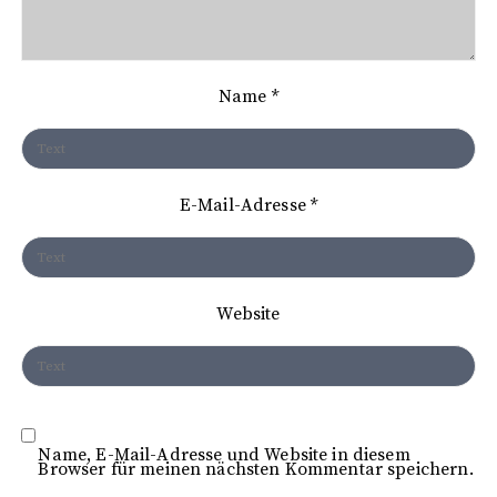
v
i
Name
*
g
a
t
E-Mail-Adresse
*
i
o
n
Website
Name, E-Mail-Adresse und Website in diesem
Browser für meinen nächsten Kommentar speichern.