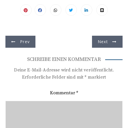
B
Prev
Next
e
i
SCHREIBE EINEN KOMMENTAR
t
Deine E-Mail-Adresse wird nicht veröffentlicht.
r
Erforderliche Felder sind mit
*
markiert
a
Kommentar
*
g
s
n
a