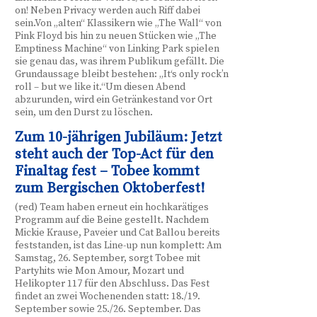
on! Neben Privacy werden auch Riff dabei
sein.Von „alten“ Klassikern wie „The Wall“ von
Pink Floyd bis hin zu neuen Stücken wie „The
Emptiness Machine“ von Linking Park spielen
sie genau das, was ihrem Publikum gefällt. Die
Grundaussage bleibt bestehen: „It‘s only rock’n
roll – but we like it.“Um diesen Abend
abzurunden, wird ein Getränkestand vor Ort
sein, um den Durst zu löschen.
Zum 10-jährigen Jubiläum: Jetzt
steht auch der Top-Act für den
Finaltag fest – Tobee kommt
zum Bergischen Oktoberfest!
(red) Team haben erneut ein hochkarätiges
Programm auf die Beine gestellt. Nachdem
Mickie Krause, Paveier und Cat Ballou bereits
feststanden, ist das Line-up nun komplett: Am
Samstag, 26. September, sorgt Tobee mit
Partyhits wie Mon Amour, Mozart und
Helikopter 117 für den Abschluss. Das Fest
findet an zwei Wochenenden statt: 18./19.
September sowie 25./26. September. Das