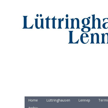
Home
Lüttringhausen
Lennep
Termi
Archiv