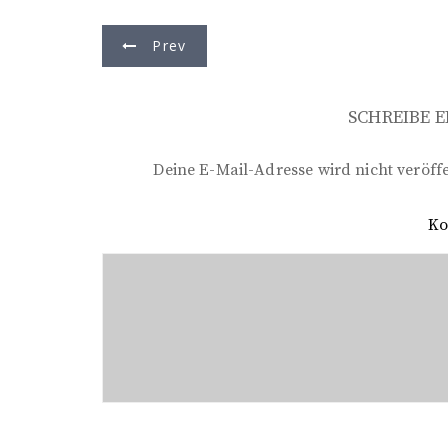
B
Prev
e
i
SCHREIBE 
t
r
Deine E-Mail-Adresse wird nicht veröffe
a
K
g
s
n
a
v
i