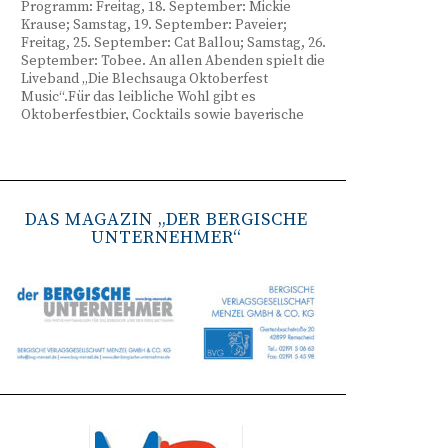
Programm: Freitag, 18. September: Mickie
Krause; Samstag, 19. September: Paveier;
Freitag, 25. September: Cat Ballou; Samstag, 26.
September: Tobee. An allen Abenden spielt die
Liveband „Die Blechsauga Oktoberfest
Music“.Für das leibliche Wohl gibt es
Oktoberfestbier, Cocktails sowie bayerische
Spezialitäten wie Brezeln, Weißwurst, Hendl
und Haxe. Beginn ist freitags um 17 Uhr,
samstags um 16 Uhr. Tickets gibt es unter
www.bergisches-oktoberfest.de sowie über die
TreueWelt der Sparkasse Wuppertal.
DAS MAGAZIN „DER BERGISCHE
UNTERNEHMER“
Remscheid stärkt Krisenvorsorge
(red) Feuerwehr, TBR und Stadtverwaltung
Remscheid trainieren Krisenstabsarbeit am
Institut der Feuerwehr NRW in Münster.
Wie funktioniert die Zusammenarbeit im
Krisenfall? Welche Entscheidungen müssen
unter Zeitdruck getroffen werden? Und wie
können die Bürgerinnen und Bürger
bestmöglich geschützt werden? Mit diesen und
weiteren Fragen beschäftigten sich
Mitarbeitende der Stadt Remscheid Ende Juni in
Münster. Im Mittelpunkt der dreitägigen