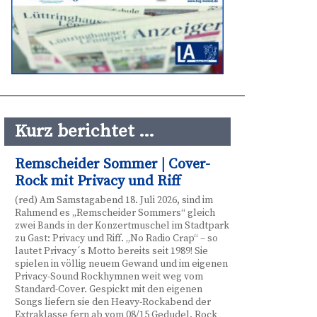
Kurz berichtet …
Remscheider Sommer | Cover-
Rock mit Privacy und Riff
(red) Am Samstagabend 18. Juli 2026, sind im
Rahmend es „Remscheider Sommers“ gleich
zwei Bands in der Konzertmuschel im Stadtpark
zu Gast: Privacy und Riff. „No Radio Crap“ – so
lautet Privacy´s Motto bereits seit 1989! Sie
spielen in völlig neuem Gewand und im eigenen
Privacy-Sound Rockhymnen weit weg vom
Standard-Cover. Gespickt mit den eigenen
Songs liefern sie den Heavy-Rockabend der
Extraklasse fern ab vom 08/15 Gedudel. Rock