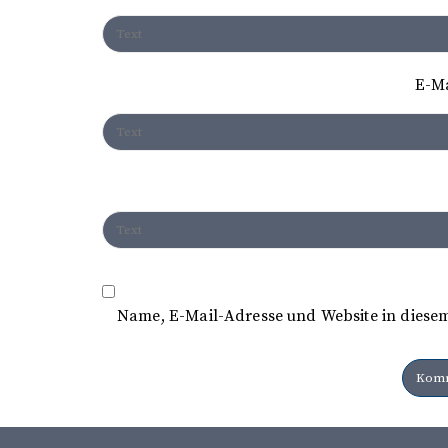
g
a
t
E-M
i
o
n
Name, E-Mail-Adresse und Website in diese