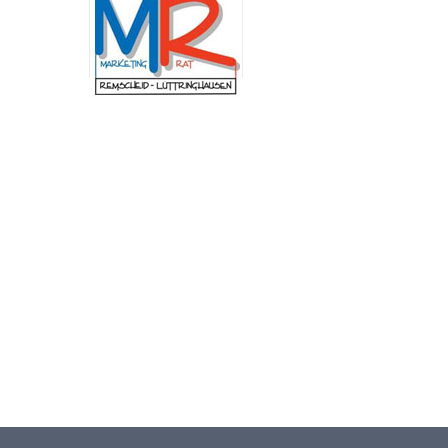
Schulung am Institut der Feuerwehr Nordrhein-
Westfalen (IdF NRW) stand die Arbeit in
Krisenstäben. Anhand praxisnaher Szenarien
wurden Abläufe, Zuständigkeiten und
Entscheidungswege trainiert, die bei
außergewöhnlichen Ereignissen von
besonderer Bedeutung sind. Dazu zählen unter
anderem Pandemien, großflächige
Stromausfälle, Unwetterlagen oder andere
Schadensereignisse mit erheblichen
Auswirkungen auf das öffentliche Leben. „Mir
ist besonders wichtig, dass wir in Remscheid im
Ernstfall schnell, abgestimmt und
handlungsfähig bleiben. Die Fortbildung zeigt,
wie entscheidend eine gute Zusammenarbeit
und klare Abläufe sind, um unsere Stadt
bestmöglich zu schützen.“, betont
Oberbürgermeister Sven Wolf.
Neuer Andachtsplatz im
Begräbniswald Remscheid
fertiggestellt
(red) Der Begräbniswald in Remscheid ist um