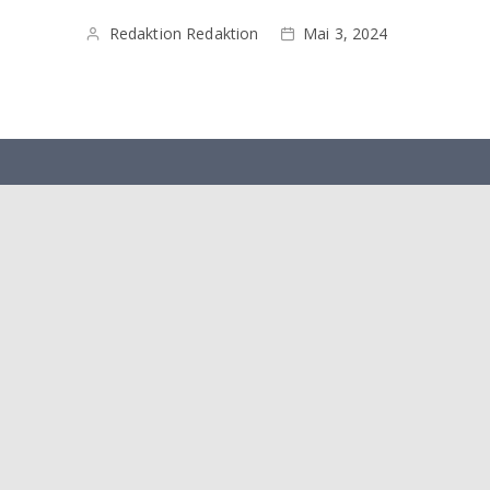
Redaktion Redaktion
Mai 3, 2024
Herausgeber: Heimatbund e. V Lüttringhausen Verlag: LA
Verlags GmbH
Mediadaten 2026
Ausgaben
Disclaimer