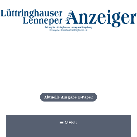
S
k
i
Aktuelle Ausgabe E-Paper
p
t
o
c
MENU
o
n