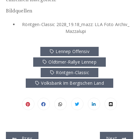
Bildquellen
Röntgen-Classic 2028_19.18_mazz: LLA Foto Archiv_
Mazzalupi
Lennep Offensiv
Oldtimer-Rallye Lennep
Röntgen-Classic
Volksbank Im Bergischen Land
B
Prev
Next