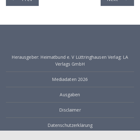
e
i
t
r
a
Herausgeber: Heimatbund e. V Lüttringhausen Verlag: LA
g
Verlags GmbH
s
Mediadaten 2026
n
a
Ausgaben
v
Disclaimer
i
g
Datenschutzerklärung
a