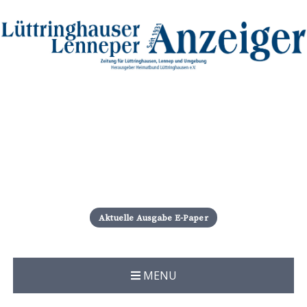
S
k
i
Aktuelle Ausgabe E-Paper
p
t
o
c
MENU
o
n