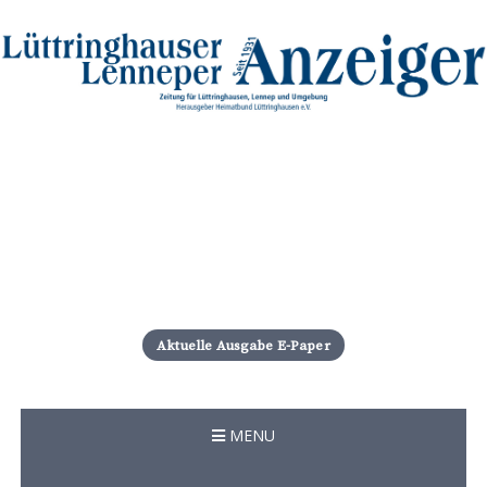
S
k
i
Aktuelle Ausgabe E-Paper
p
t
o
c
MENU
o
n