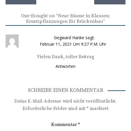
e
i
One thought on “
Neue Bäume in Klausen:
Ersatzpflanzungen für Brückenbau
”
t
r
Siegward Hanke
sagt:
a
Februar 11, 2021 Um 9:27 P.m. Uhr
g
Vielen Dank, toller Beitrag
s
Antworten
n
a
SCHREIBE EINEN KOMMENTAR
v
Deine E-Mail-Adresse wird nicht veröffentlicht.
i
Erforderliche Felder sind mit
*
markiert
g
a
Kommentar
*