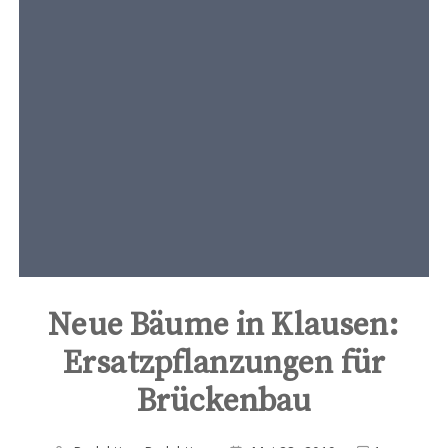
t
e
n
t
Neue Bäume in Klausen:
Ersatzpflanzungen für
Brückenbau