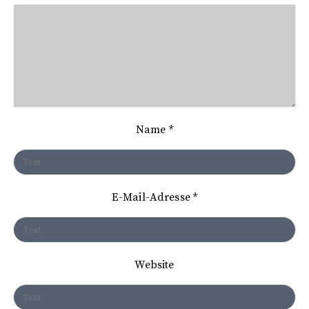
t
i
o
n
Name
*
E-Mail-Adresse
*
Website