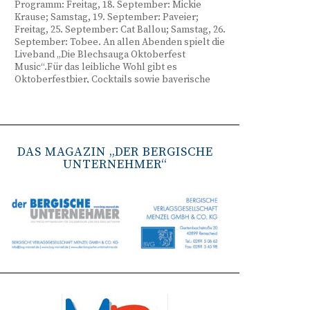
Programm: Freitag, 18. September: Mickie
Krause; Samstag, 19. September: Paveier;
Freitag, 25. September: Cat Ballou; Samstag, 26.
September: Tobee. An allen Abenden spielt die
Liveband „Die Blechsauga Oktoberfest
Music“.Für das leibliche Wohl gibt es
Oktoberfestbier, Cocktails sowie bayerische
Spezialitäten wie Brezeln, Weißwurst, Hendl
und Haxe. Beginn ist freitags um 17 Uhr,
samstags um 16 Uhr. Tickets gibt es unter
www.bergisches-oktoberfest.de sowie über die
TreueWelt der Sparkasse Wuppertal.
DAS MAGAZIN „DER BERGISCHE
UNTERNEHMER“
Remscheid stärkt Krisenvorsorge
(red) Feuerwehr, TBR und Stadtverwaltung
Remscheid trainieren Krisenstabsarbeit am
Institut der Feuerwehr NRW in Münster.
Wie funktioniert die Zusammenarbeit im
Krisenfall? Welche Entscheidungen müssen
unter Zeitdruck getroffen werden? Und wie
können die Bürgerinnen und Bürger
bestmöglich geschützt werden? Mit diesen und
weiteren Fragen beschäftigten sich
Mitarbeitende der Stadt Remscheid Ende Juni in
Münster. Im Mittelpunkt der dreitägigen