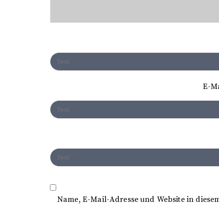
v
i
g
a
t
E-M
i
o
n
Name, E-Mail-Adresse und Website in diese