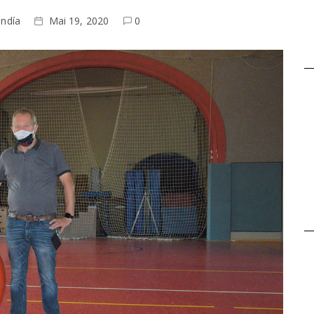
endía
Mai 19, 2020
0