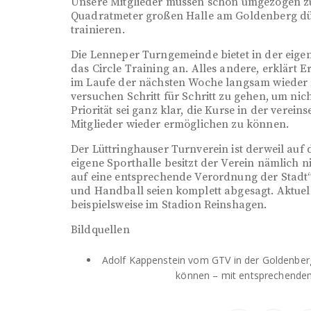
Unsere Mitglieder müssen schon umgezogen z
Quadratmeter großen Halle am Goldenberg dürf
trainieren.
Die Lenneper Turngemeinde bietet in der eigen
das Circle Training an. Alles andere, erklärt 
im Laufe der nächsten Woche langsam wieder re
versuchen Schritt für Schritt zu gehen, um nich
Priorität sei ganz klar, die Kurse in der verei
Mitglieder wieder ermöglichen zu können.
Der Lüttringhauser Turnverein ist derweil auf
eigene Sporthalle besitzt der Verein nämlich n
auf eine entsprechende Verordnung der Stadt
und Handball seien komplett abgesagt. Aktuell
beispielsweise im Stadion Reinshagen.
Bildquellen
Adolf Kappenstein vom GTV in der Goldenberger
können – mit entsprechendem