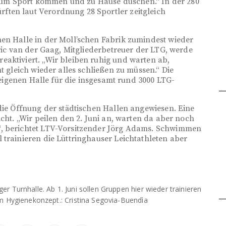
um Sport kommen und zu Hause duschen.“ In der 280
ten laut Verordnung 28 Sportler zeitgleich
en Halle in der Moll’schen Fabrik zumindest wieder
Eric van der Gaag, Mitgliederbetreuer der LTG, werde
aktiviert. „Wir bleiben ruhig und warten ab,
t gleich wieder alles schließen zu müssen.“ Die
nseigenen Halle für die insgesamt rund 3000 LTG-
 die Öffnung der städtischen Hallen angewiesen. Eine
icht. „Wir peilen den 2. Juni an, warten da aber noch
“, berichtet LTV-Vorsitzender Jörg Adams. Schwimmen
 trainieren die Lüttringhauser Leichtathleten aber
 Turnhalle. Ab 1. Juni sollen Gruppen hier wieder trainieren
 Hygienekonzept.: Cristina Segovia-Buendìa