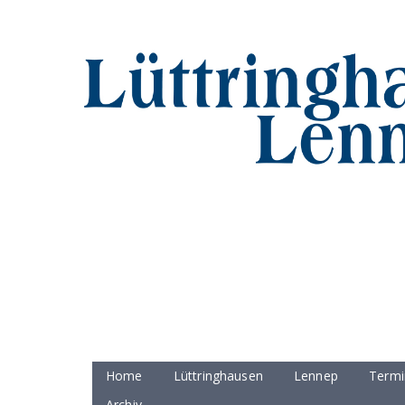
Home
Lüttringhausen
Lennep
Termi
Archiv