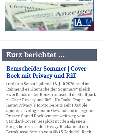
Kurz berichtet …
Remscheider Sommer | Cover-
Rock mit Privacy und Riff
(red) Am Samstagabend 18. Juli 2026, sind im
Rahmend es „Remscheider Sommers“ gleich
zwei Bands in der Konzertmuschel im Stadtpark
zu Gast: Privacy und Riff. „No Radio Crap“ – so
lautet Privacy´s Motto bereits seit 1989! Sie
spielen in völlig neuem Gewand und im eigenen
Privacy-Sound Rockhymnen weit weg vom
Standard-Cover. Gespickt mit den eigenen
Songs liefern sie den Heavy-Rockabend der
Extraklasse fern ab vom 08/15 Gedudel. Rock