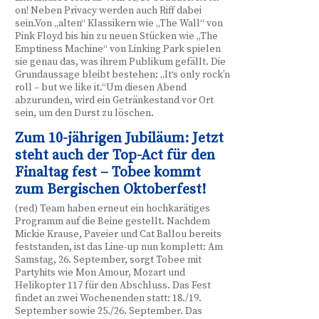
on! Neben Privacy werden auch Riff dabei
sein.Von „alten“ Klassikern wie „The Wall“ von
Pink Floyd bis hin zu neuen Stücken wie „The
Emptiness Machine“ von Linking Park spielen
sie genau das, was ihrem Publikum gefällt. Die
Grundaussage bleibt bestehen: „It‘s only rock’n
roll – but we like it.“Um diesen Abend
abzurunden, wird ein Getränkestand vor Ort
sein, um den Durst zu löschen.
Zum 10-jährigen Jubiläum: Jetzt
steht auch der Top-Act für den
Finaltag fest – Tobee kommt
zum Bergischen Oktoberfest!
(red) Team haben erneut ein hochkarätiges
Programm auf die Beine gestellt. Nachdem
Mickie Krause, Paveier und Cat Ballou bereits
feststanden, ist das Line-up nun komplett: Am
Samstag, 26. September, sorgt Tobee mit
Partyhits wie Mon Amour, Mozart und
Helikopter 117 für den Abschluss. Das Fest
findet an zwei Wochenenden statt: 18./19.
September sowie 25./26. September. Das