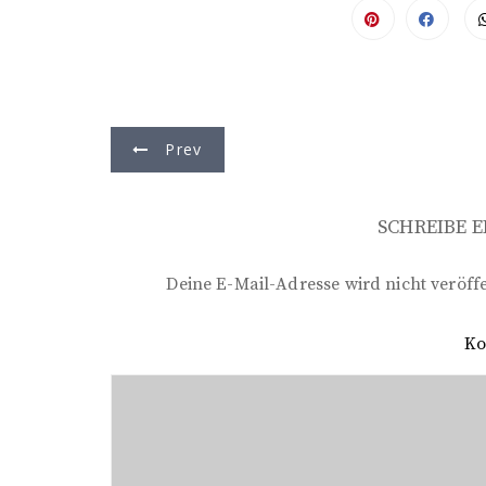
B
Prev
e
i
SCHREIBE 
t
r
Deine E-Mail-Adresse wird nicht veröffe
a
K
g
s
n
a