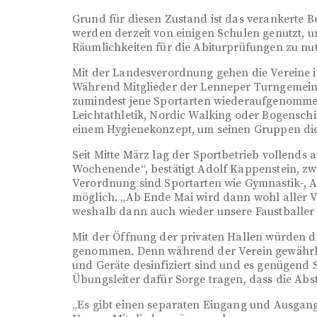
Grund für diesen Zustand ist das verankerte B
werden derzeit von einigen Schulen genutzt, 
Räumlichkeiten für die Abiturprüfungen zu nutz
Mit der Landesverordnung gehen die Vereine 
Während Mitglieder der Lenneper Turngemeind
zumindest jene Sportarten wiederaufgenommen 
Leichtathletik, Nordic Walking oder Bogensch
einem Hygienekonzept, um seinen Gruppen die
Seit Mitte März lag der Sportbetrieb vollends
Wochenende“, bestätigt Adolf Kappenstein, zwe
Verordnung sind Sportarten wie Gymnastik-, 
möglich. „Ab Ende Mai wird dann wohl aller V
weshalb dann auch wieder unsere Faustballer 
Mit der Öffnung der privaten Hallen würden di
genommen. Denn während der Verein gewährleis
und Geräte desinfiziert sind und es genügend
Übungsleiter dafür Sorge tragen, dass die Ab
„Es gibt einen separaten Eingang und Ausgan