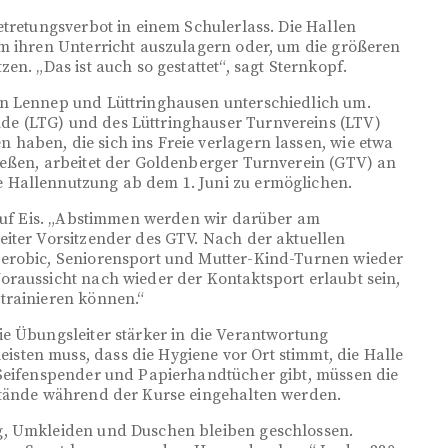
etretungsverbot in einem Schulerlass. Die Hallen
um ihren Unterricht auszulagern oder, um die größeren
en. „Das ist auch so gestattet“, sagt Sternkopf.
in Lennep und Lüttringhausen unterschiedlich um.
e (LTG) und des Lüttringhauser Turnvereins (LTV)
haben, die sich ins Freie verlagern lassen, wie etwa
ießen, arbeitet der Goldenberger Turnverein (GTV) an
 Hallennutzung ab dem 1. Juni zu ermöglichen.
 auf Eis. „Abstimmen werden wir darüber am
iter Vorsitzender des GTV. Nach der aktuellen
Aerobic, Seniorensport und Mutter-Kind-Turnen wieder
oraussicht nach wieder der Kontaktsport erlaubt sein,
trainieren können.“
e Übungsleiter stärker in die Verantwortung
ten muss, dass die Hygiene vor Ort stimmt, die Halle
 Seifenspender und Papierhandtücher gibt, müssen die
stände während der Kurse eingehalten werden.
g, Umkleiden und Duschen bleiben geschlossen.