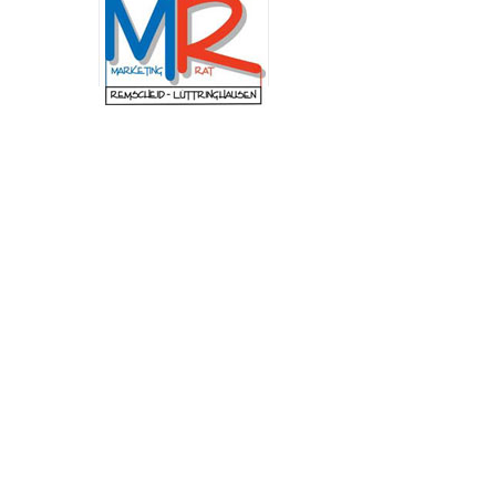
Schulung am Institut der Feuerwehr Nordrhein-
Westfalen (IdF NRW) stand die Arbeit in
Krisenstäben. Anhand praxisnaher Szenarien
wurden Abläufe, Zuständigkeiten und
Entscheidungswege trainiert, die bei
außergewöhnlichen Ereignissen von
besonderer Bedeutung sind. Dazu zählen unter
anderem Pandemien, großflächige
Stromausfälle, Unwetterlagen oder andere
Schadensereignisse mit erheblichen
Auswirkungen auf das öffentliche Leben. „Mir
ist besonders wichtig, dass wir in Remscheid im
Ernstfall schnell, abgestimmt und
handlungsfähig bleiben. Die Fortbildung zeigt,
wie entscheidend eine gute Zusammenarbeit
und klare Abläufe sind, um unsere Stadt
bestmöglich zu schützen.“, betont
Oberbürgermeister Sven Wolf.
Neuer Andachtsplatz im
Begräbniswald Remscheid
fertiggestellt
(red) Der Begräbniswald in Remscheid ist um