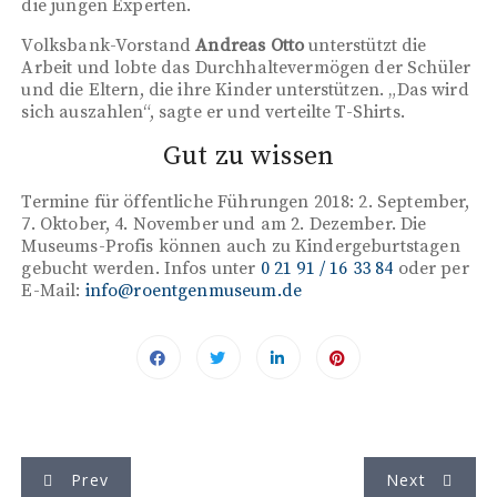
die jungen Experten.
Volksbank-Vorstand
Andreas Otto
unterstützt die
Arbeit und lobte das Durchhaltevermögen der Schüler
und die Eltern, die ihre Kinder unterstützen. „Das wird
sich auszahlen“, sagte er und verteilte T-Shirts.
Gut zu wissen
Termine für öffentliche Führungen 2018: 2. September,
7. Oktober, 4. November und am 2. Dezember. Die
Museums-Profis können auch zu Kindergeburtstagen
gebucht werden. Infos unter
0 21 91 / 16 33 84
oder per
E-Mail:
info@roentgenmuseum.de
B
Prev
Next