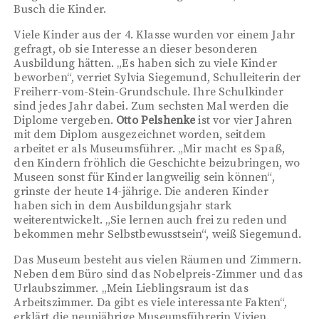
Busch die Kinder.
Viele Kinder aus der 4. Klasse wurden vor einem Jahr
gefragt, ob sie Interesse an dieser besonderen
Ausbildung hätten. „Es haben sich zu viele Kinder
beworben“, verriet Sylvia Siegemund, Schulleiterin der
Freiherr-vom-Stein-Grundschule. Ihre Schulkinder
sind jedes Jahr dabei. Zum sechsten Mal werden die
Diplome vergeben.
Otto Pelshenke
ist vor vier Jahren
mit dem Diplom ausgezeichnet worden, seitdem
arbeitet er als Museumsführer. „Mir macht es Spaß,
den Kindern fröhlich die Geschichte beizubringen, wo
Museen sonst für Kinder langweilig sein können“,
grinste der heute 14-jährige. Die anderen Kinder
haben sich in dem Ausbildungsjahr stark
weiterentwickelt. „Sie lernen auch frei zu reden und
bekommen mehr Selbstbewusstsein“, weiß Siegemund.
Das Museum besteht aus vielen Räumen und Zimmern.
Neben dem Büro sind das Nobelpreis-Zimmer und das
Urlaubszimmer. „Mein Lieblingsraum ist das
Arbeitszimmer. Da gibt es viele interessante Fakten“,
erklärt die neunjährige Museumsführerin Vivien.