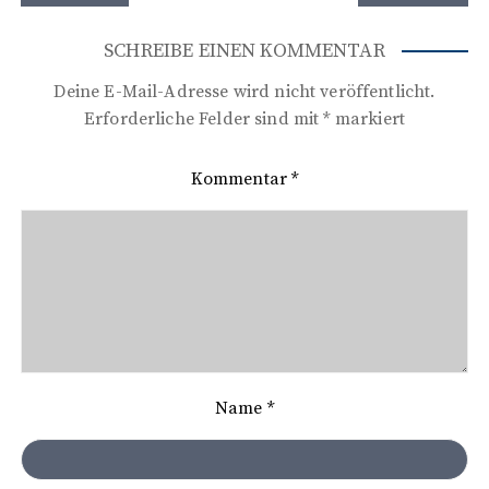
e
i
SCHREIBE EINEN KOMMENTAR
t
Deine E-Mail-Adresse wird nicht veröffentlicht.
r
Erforderliche Felder sind mit
*
markiert
a
Kommentar
*
g
s
n
a
v
i
Name
*
g
a