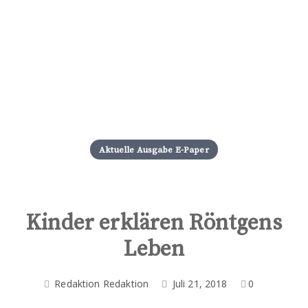
S
k
i
Aktuelle Ausgabe E-Paper
p
t
o
c
o
Kinder erklären Röntgens
n
Leben
t
e
n
Redaktion Redaktion
Juli 21, 2018
0
t