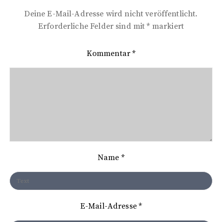
t
Deine E-Mail-Adresse wird nicht veröffentlicht.
r
Erforderliche Felder sind mit
*
markiert
a
Kommentar
*
g
s
n
a
v
i
Name
*
g
a
t
E-Mail-Adresse
*
i