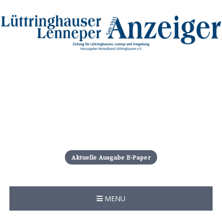
S
k
i
Aktuelle Ausgabe E-Paper
p
t
o
c
MENU
o
n