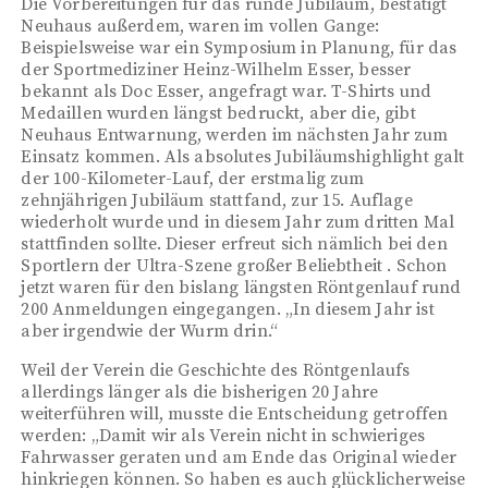
Die Vorbereitungen für das runde Jubiläum, bestätigt
Neuhaus außerdem, waren im vollen Gange:
Beispielsweise war ein Symposium in Planung, für das
der Sportmediziner Heinz-Wilhelm Esser, besser
bekannt als Doc Esser, angefragt war. T-Shirts und
Medaillen wurden längst bedruckt, aber die, gibt
Neuhaus Entwarnung, werden im nächsten Jahr zum
Einsatz kommen. Als absolutes Jubiläumshighlight galt
der 100-Kilometer-Lauf, der erstmalig zum
zehnjährigen Jubiläum stattfand, zur 15. Auflage
wiederholt wurde und in diesem Jahr zum dritten Mal
stattfinden sollte. Dieser erfreut sich nämlich bei den
Sportlern der Ultra-Szene großer Beliebtheit . Schon
jetzt waren für den bislang längsten Röntgenlauf rund
200 Anmeldungen eingegangen. „In diesem Jahr ist
aber irgendwie der Wurm drin.“
Weil der Verein die Geschichte des Röntgenlaufs
allerdings länger als die bisherigen 20 Jahre
weiterführen will, musste die Entscheidung getroffen
werden: „Damit wir als Verein nicht in schwieriges
Fahrwasser geraten und am Ende das Original wieder
hinkriegen können. So haben es auch glücklicherweise