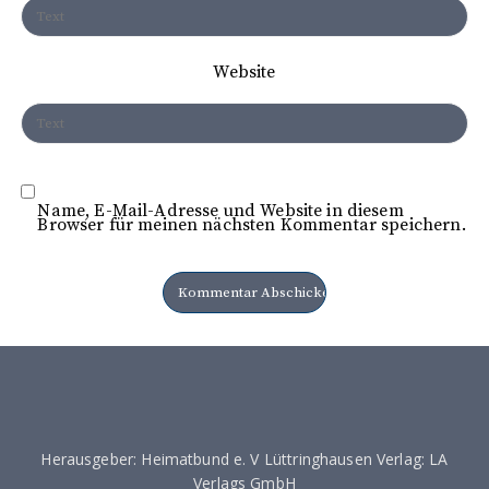
o
n
Website
Name, E-Mail-Adresse und Website in diesem
Browser für meinen nächsten Kommentar speichern.
Herausgeber: Heimatbund e. V Lüttringhausen Verlag: LA
Verlags GmbH