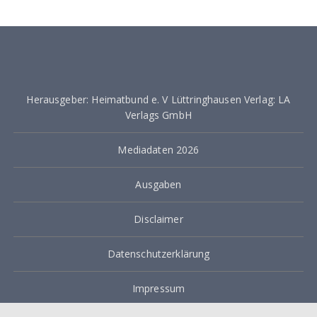
i
t
r
a
Herausgeber: Heimatbund e. V Lüttringhausen Verlag: LA
g
Verlags GmbH
s
Mediadaten 2026
n
a
Ausgaben
v
Disclaimer
i
g
Datenschutzerklärung
a
Impressum
t