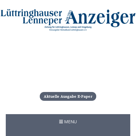
S
k
i
Aktuelle Ausgabe E-Paper
p
t
o
c
MENU
o
n