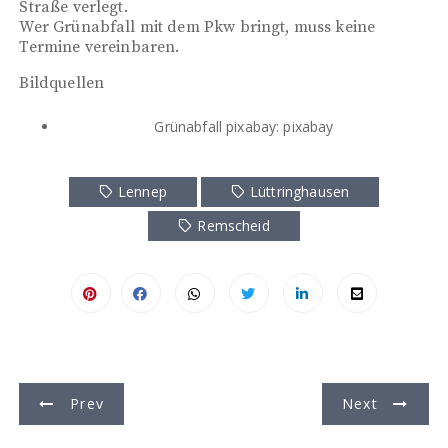
Straße verlegt.
Wer Grünabfall mit dem Pkw bringt, muss keine
Termine vereinbaren.
Bildquellen
Grünabfall pixabay: pixabay
Lennep
Lüttringhausen
Remscheid
B
Prev
Next
e