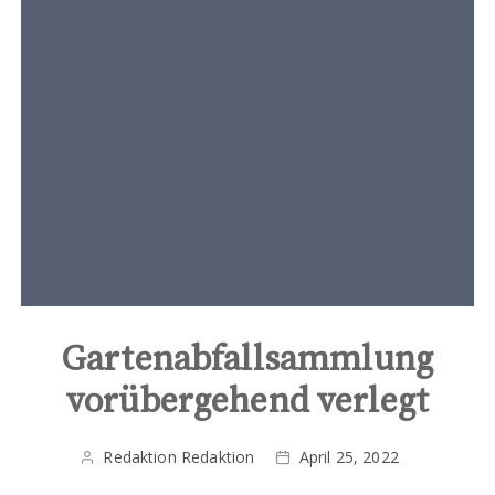
t
e
n
t
Gartenabfallsammlung
vorübergehend verlegt
Redaktion Redaktion
April 25, 2022