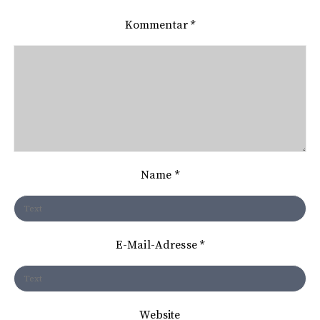
a
Kommentar
*
g
s
n
a
v
i
Name
*
g
a
t
E-Mail-Adresse
*
i
o
n
Website