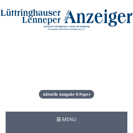
S
k
i
Aktuelle Ausgabe E-Paper
p
t
o
c
MENU
o
n