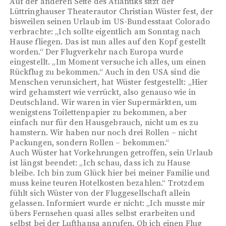
Auf der anderen Seite des Atlantiks sitzt der
Lüttringhauser Theaterautor Christian Wüster fest, der
bisweilen seinen Urlaub im US-Bundesstaat Colorado
verbrachte: „Ich sollte eigentlich am Sonntag nach
Hause fliegen. Das ist nun alles auf den Kopf gestellt
worden.“ Der Flugverkehr nach Europa wurde
eingestellt. „Im Moment versuche ich alles, um einen
Rückflug zu bekommen.“ Auch in den USA sind die
Menschen verunsichert, hat Wüster festgestellt: „Hier
wird gehamstert wie verrückt, also genauso wie in
Deutschland. Wir waren in vier Supermärkten, um
wenigstens Toilettenpapier zu bekommen, aber
einfach nur für den Hausgebrauch, nicht um es zu
hamstern. Wir haben nur noch drei Rollen – nicht
Packungen, sondern Rollen – bekommen.“
Auch Wüster hat Vorkehrungen getroffen, sein Urlaub
ist längst beendet: „Ich schau, dass ich zu Hause
bleibe. Ich bin zum Glück hier bei meiner Familie und
muss keine teuren Hotelkosten bezahlen.“ Trotzdem
fühlt sich Wüster von der Fluggesellschaft allein
gelassen. Informiert wurde er nicht: „Ich musste mir
übers Fernsehen quasi alles selbst erarbeiten und
selbst bei der Lufthansa anrufen. Ob ich einen Flug