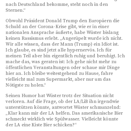
nach Deutschland bekomme, steht noch in den
Sternen.“
Obwohl Präsident Donald Trump den Europäern die
Schuld an der Corona-Krise gibt, wie er in einer
nationalen Ansprache äußerte, habe Wüster bislang
keinen Rassismus erlebt. „Angerüpelt wurde ich nicht.
Wir alle wissen, dass der Mann (Trump) ein Idiot ist.
Ich glaube, es sind jetzt alle hypernervös. Ich für
meinen Teil aber bin eigentlich ruhig und beruhigt. Ich
mache das, was geraten ist: Ich gehe nicht mehr zu
öffentlichen Veranstaltungen oder schaue mir Dinge
hier an. Ich bleibe weitestgehend zu Hause, fahre
vielleicht mal zum Supermarkt, aber nur um das
Nötigste zu holen.“
Seinen Humor hat Wüster trotz der Situation nicht
verloren. Auf die Frage, ob der LA/LiB ihn irgendwie
unterstützen könnte, antwortet Wüster schmunzelnd:
„Klar kann mir der LA helfen. Das amerikanische Bier
schmeckt wirklich wie Spülwasser. Vielleicht könnte
der LA eine Kiste Bier schicken?“