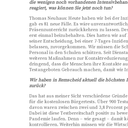
die wenigen noch vorhandenen Intensivbehand
reagiert, was können Sie jetzt noch tun?
Thomas Neuhaus: Heute haben wir bei der Inzid
gab es 81 neue Fälle. Es wäre unverantwortlich
Präsenzunterricht zurückkehren zu lassen. Des
erst einmal beizubehalten. Dies hatten wir au
seiner Entscheidung, bei einer 7-Tages-Inzide
belassen, zuvorgekommen. Wir müssen die Sch
Personal in den Schulen schützen. Seit Diens
weiteren Maßnahmen zur Kontaktreduzierung. Da
dringend, dass die Menschen ihre Kontakte a
Testangeboten Gebrauch machen, damit wir Inf
Wir haben in Remscheid aktuell die höchsten 
zurück?
Das hat aus meiner Sicht verschiedene Gründe. 
für die kostenlosen Bürgertests. Über 900 Te
davon waren zwischen zwei und 3,8 Prozent po
Dabei ist diese Testbereitschaft positiv zu bew
Pandemie laufen. Denn – wie gesagt – damit k
kontrollieren. Weiterhin müssen wir die Wirtsc