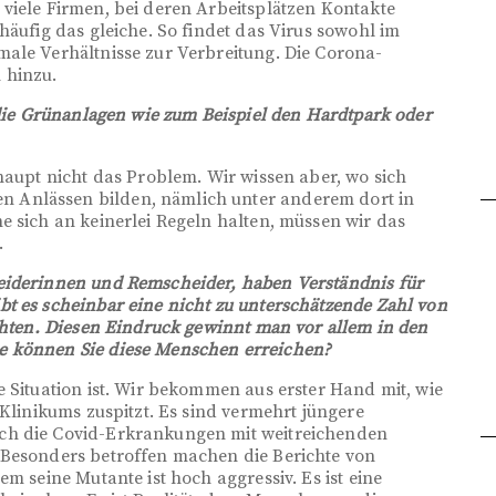
viele Firmen, bei deren Arbeitsplätzen Kontakte
häufig das gleiche. So findet das Virus sowohl im
ale Verhältnisse zur Verbreitung. Die Corona-
 hinzu.
 die Grünanlagen wie zum Beispiel den Hardtpark oder
haupt nicht das Problem. Wir wissen aber, wo sich
 Anlässen bilden, nämlich unter anderem dort in
e sich an keinerlei Regeln halten, müssen wir das
.
eiderinnen und Remscheider, haben Verständnis für
t es scheinbar eine nicht zu unterschätzende Zahl von
achten. Diesen Eindruck gewinnt man vor allem in den
e können Sie diese Menschen erreichen?
e Situation ist. Wir bekommen aus erster Hand mit, wie
-Klinikums zuspitzt. Es sind vermehrt jüngere
ch die Covid-Erkrankungen mit weitreichenden
 Besonders betroffen machen die Berichte von
m seine Mutante ist hoch aggressiv. Es ist eine