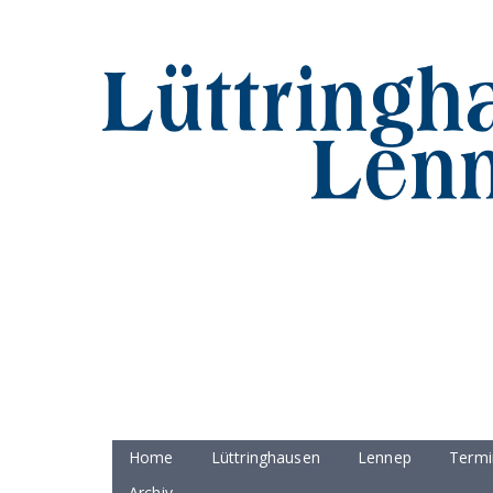
Home
Lüttringhausen
Lennep
Termi
Archiv