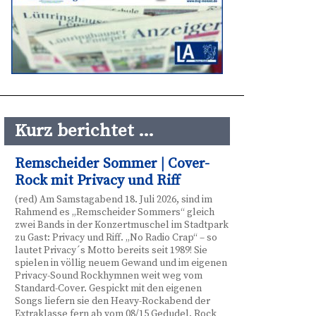
Kurz berichtet …
Remscheider Sommer | Cover-
Rock mit Privacy und Riff
(red) Am Samstagabend 18. Juli 2026, sind im
Rahmend es „Remscheider Sommers“ gleich
zwei Bands in der Konzertmuschel im Stadtpark
zu Gast: Privacy und Riff. „No Radio Crap“ – so
lautet Privacy´s Motto bereits seit 1989! Sie
spielen in völlig neuem Gewand und im eigenen
Privacy-Sound Rockhymnen weit weg vom
Standard-Cover. Gespickt mit den eigenen
Songs liefern sie den Heavy-Rockabend der
Extraklasse fern ab vom 08/15 Gedudel. Rock