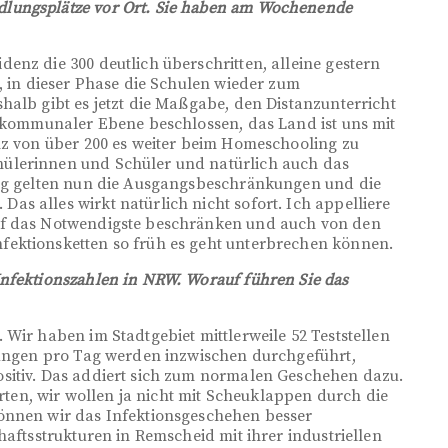
lungsplätze vor Ort. Sie haben am Wochenende
enz die 300 deutlich überschritten, alleine gestern
, in dieser Phase die Schulen wieder zum
halb gibt es jetzt die Maßgabe, den Distanzunterricht
f kommunaler Ebene beschlossen, das Land ist uns mit
nz von über 200 es weiter beim Homeschooling zu
ülerinnen und Schüler und natürlich auch das
tag gelten nun die Ausgangsbeschränkungen und die
s alles wirkt natürlich nicht sofort. Ich appelliere
uf das Notwendigste beschränken und auch von den
ektionsketten so früh es geht unterbrechen können.
Infektionszahlen in NRW. Worauf führen Sie das
Wir haben im Stadtgebiet mittlerweile 52 Teststellen
stungen pro Tag werden inzwischen durchgeführt,
sitiv. Das addiert sich zum normalen Geschehen dazu.
erten, wir wollen ja nicht mit Scheuklappen durch die
önnen wir das Infektionsgeschehen besser
haftsstrukturen in Remscheid mit ihrer industriellen