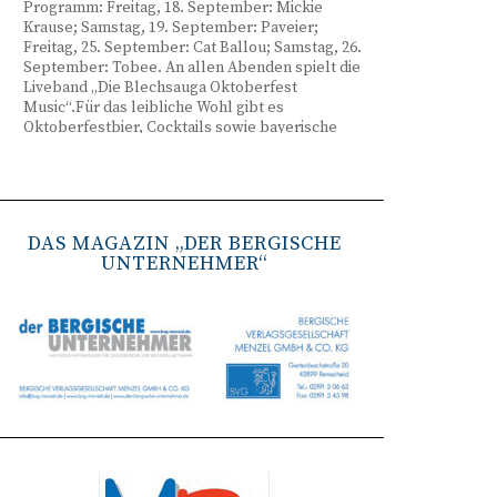
Programm: Freitag, 18. September: Mickie
Krause; Samstag, 19. September: Paveier;
Freitag, 25. September: Cat Ballou; Samstag, 26.
September: Tobee. An allen Abenden spielt die
Liveband „Die Blechsauga Oktoberfest
Music“.Für das leibliche Wohl gibt es
Oktoberfestbier, Cocktails sowie bayerische
Spezialitäten wie Brezeln, Weißwurst, Hendl
und Haxe. Beginn ist freitags um 17 Uhr,
samstags um 16 Uhr. Tickets gibt es unter
www.bergisches-oktoberfest.de sowie über die
TreueWelt der Sparkasse Wuppertal.
DAS MAGAZIN „DER BERGISCHE
UNTERNEHMER“
Remscheid stärkt Krisenvorsorge
(red) Feuerwehr, TBR und Stadtverwaltung
Remscheid trainieren Krisenstabsarbeit am
Institut der Feuerwehr NRW in Münster.
Wie funktioniert die Zusammenarbeit im
Krisenfall? Welche Entscheidungen müssen
unter Zeitdruck getroffen werden? Und wie
können die Bürgerinnen und Bürger
bestmöglich geschützt werden? Mit diesen und
weiteren Fragen beschäftigten sich
Mitarbeitende der Stadt Remscheid Ende Juni in
Münster. Im Mittelpunkt der dreitägigen