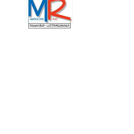
Schulung am Institut der Feuerwehr Nordrhein-
Westfalen (IdF NRW) stand die Arbeit in
Krisenstäben. Anhand praxisnaher Szenarien
wurden Abläufe, Zuständigkeiten und
Entscheidungswege trainiert, die bei
außergewöhnlichen Ereignissen von
besonderer Bedeutung sind. Dazu zählen unter
anderem Pandemien, großflächige
Stromausfälle, Unwetterlagen oder andere
Schadensereignisse mit erheblichen
Auswirkungen auf das öffentliche Leben. „Mir
ist besonders wichtig, dass wir in Remscheid im
Ernstfall schnell, abgestimmt und
handlungsfähig bleiben. Die Fortbildung zeigt,
wie entscheidend eine gute Zusammenarbeit
und klare Abläufe sind, um unsere Stadt
bestmöglich zu schützen.“, betont
Oberbürgermeister Sven Wolf.
Neuer Andachtsplatz im
Begräbniswald Remscheid
fertiggestellt
(red) Der Begräbniswald in Remscheid ist um