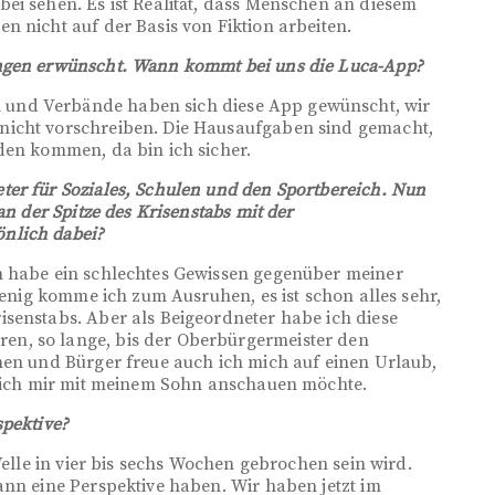
ei sehen. Es ist Realität, dass Menschen an diesem
n nicht auf der Basis von Fiktion arbeiten.
ungen erwünscht. Wann kommt bei uns die Luca-App?
und Verbände haben sich diese App gewünscht, wir
nicht vorschreiben. Die Hausaufgaben sind gemacht,
den kommen, da bin ich sicher.
ter für Soziales, Schulen und den Sportbereich. Nun
an der Spitze des Krisenstabs mit der
nlich dabei?
h habe ein schlechtes Gewissen gegenüber meiner
 wenig komme ich zum Ausruhen, es ist schon alles sehr,
senstabs. Aber als Beigeordneter habe ich diese
n, so lange, bis der Oberbürgermeister den
nen und Bürger freue auch ich mich auf einen Urlaub,
as ich mir mit meinem Sohn anschauen möchte.
spektive?
Welle in vier bis sechs Wochen gebrochen sein wird.
ann eine Perspektive haben. Wir haben jetzt im