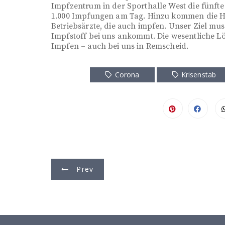
Impfzentrum in der Sporthalle West die fünfte
1.000 Impfungen am Tag. Hinzu kommen die Hau
Betriebsärzte, die auch impfen. Unser Ziel muss
Impfstoff bei uns ankommt. Die wesentliche 
Impfen – auch bei uns in Remscheid.
Corona
Krisenstab
B
Prev
e
i
t