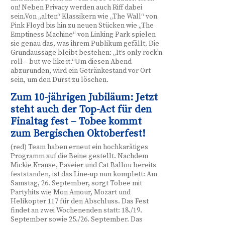
on! Neben Privacy werden auch Riff dabei
sein.Von „alten“ Klassikern wie „The Wall“ von
Pink Floyd bis hin zu neuen Stücken wie „The
Emptiness Machine“ von Linking Park spielen
sie genau das, was ihrem Publikum gefällt. Die
Grundaussage bleibt bestehen: „It‘s only rock’n
roll – but we like it.“Um diesen Abend
abzurunden, wird ein Getränkestand vor Ort
sein, um den Durst zu löschen.
Zum 10-jährigen Jubiläum: Jetzt
steht auch der Top-Act für den
Finaltag fest – Tobee kommt
zum Bergischen Oktoberfest!
(red) Team haben erneut ein hochkarätiges
Programm auf die Beine gestellt. Nachdem
Mickie Krause, Paveier und Cat Ballou bereits
feststanden, ist das Line-up nun komplett: Am
Samstag, 26. September, sorgt Tobee mit
Partyhits wie Mon Amour, Mozart und
Helikopter 117 für den Abschluss. Das Fest
findet an zwei Wochenenden statt: 18./19.
September sowie 25./26. September. Das