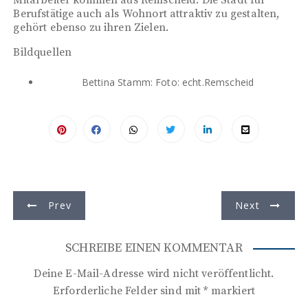
Mitarbeiter kommen aus Remscheid. Die Stadt für
Berufstätige auch als Wohnort attraktiv zu gestalten,
gehört ebenso zu ihren Zielen.
Bildquellen
Bettina Stamm: Foto: echt.Remscheid
B
Prev
Next
e
i
SCHREIBE EINEN KOMMENTAR
t
Deine E-Mail-Adresse wird nicht veröffentlicht.
r
Erforderliche Felder sind mit
*
markiert