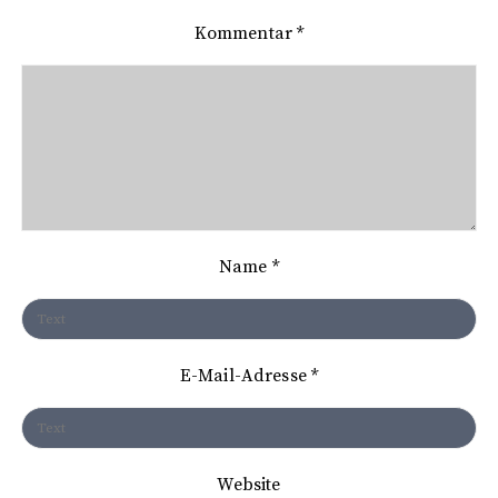
a
Kommentar
*
g
s
n
a
v
i
Name
*
g
a
t
E-Mail-Adresse
*
i
o
n
Website