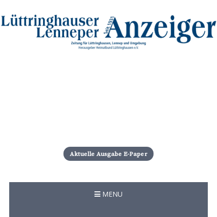
S
k
i
Aktuelle Ausgabe E-Paper
p
t
o
c
MENU
o
n