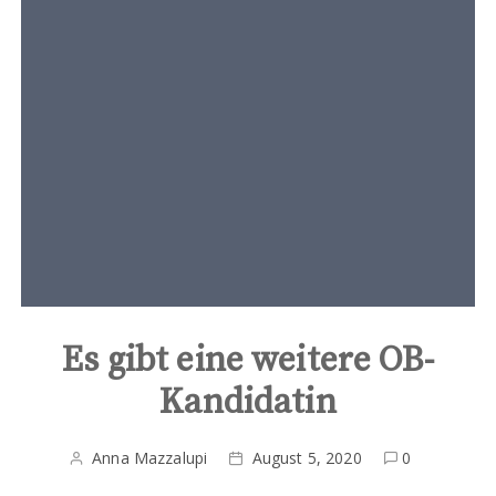
t
e
n
t
Es gibt eine weitere OB-
Kandidatin
Anna Mazzalupi
August 5, 2020
0