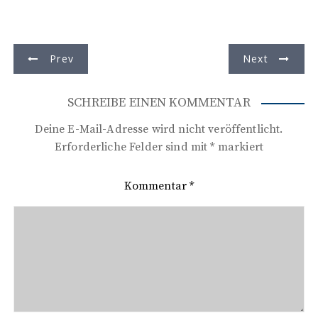
B
Prev
Next
e
i
SCHREIBE EINEN KOMMENTAR
t
Deine E-Mail-Adresse wird nicht veröffentlicht.
r
Erforderliche Felder sind mit
*
markiert
a
Kommentar
*
g
s
n
a
v