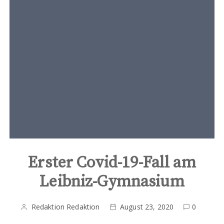
t
e
n
t
Erster Covid-19-Fall am
Leibniz-Gymnasium
Redaktion Redaktion
August 23, 2020
0