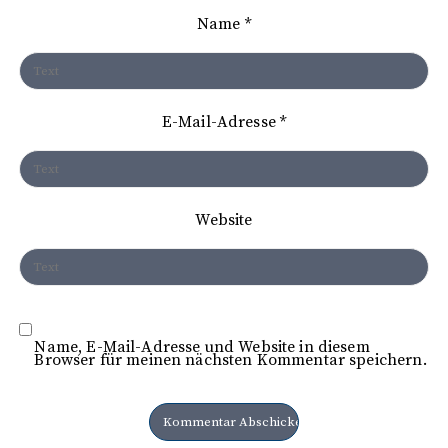
i
Name
*
g
a
t
E-Mail-Adresse
*
i
o
n
Website
Name, E-Mail-Adresse und Website in diesem
Browser für meinen nächsten Kommentar speichern.