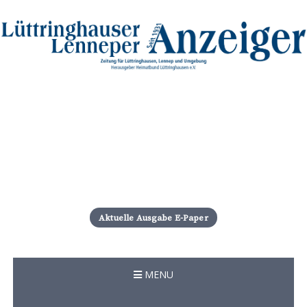
S
k
i
Aktuelle Ausgabe E-Paper
p
t
o
c
MENU
o
n