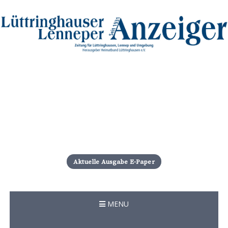
S
k
i
Aktuelle Ausgabe E-Paper
p
t
o
c
MENU
o
n