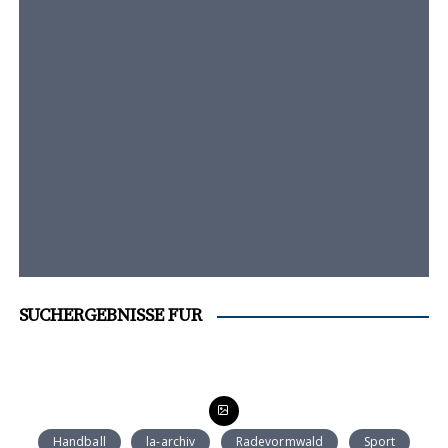
t
e
n
t
SUCHERGEBNISSE FÜR
Handball
la-archiv
Radevormwald
Sport