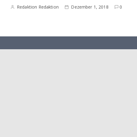
Redaktion Redaktion
Dezember 1, 2018
0
Herausgeber: Heimatbund e. V Lüttringhausen Verlag: LA
Verlags GmbH
Mediadaten 2026
Ausgaben
Disclaimer
Datenschutzerklärung