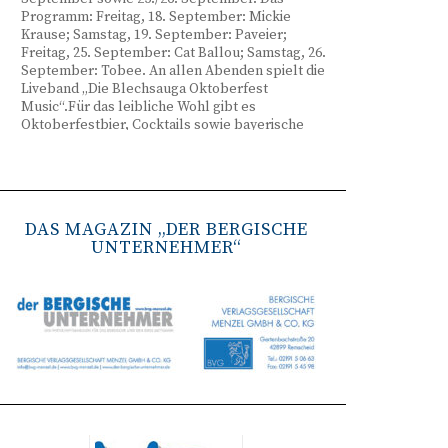
Programm: Freitag, 18. September: Mickie
Krause; Samstag, 19. September: Paveier;
Freitag, 25. September: Cat Ballou; Samstag, 26.
September: Tobee. An allen Abenden spielt die
Liveband „Die Blechsauga Oktoberfest
Music“.Für das leibliche Wohl gibt es
Oktoberfestbier, Cocktails sowie bayerische
Spezialitäten wie Brezeln, Weißwurst, Hendl
und Haxe. Beginn ist freitags um 17 Uhr,
samstags um 16 Uhr. Tickets gibt es unter
www.bergisches-oktoberfest.de sowie über die
TreueWelt der Sparkasse Wuppertal.
DAS MAGAZIN „DER BERGISCHE
UNTERNEHMER“
Remscheid stärkt Krisenvorsorge
(red) Feuerwehr, TBR und Stadtverwaltung
Remscheid trainieren Krisenstabsarbeit am
Institut der Feuerwehr NRW in Münster.
Wie funktioniert die Zusammenarbeit im
Krisenfall? Welche Entscheidungen müssen
unter Zeitdruck getroffen werden? Und wie
können die Bürgerinnen und Bürger
bestmöglich geschützt werden? Mit diesen und
weiteren Fragen beschäftigten sich
Mitarbeitende der Stadt Remscheid Ende Juni in