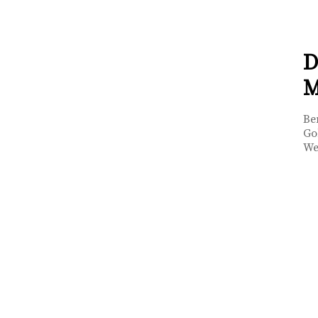
D
M
Be
Go
We