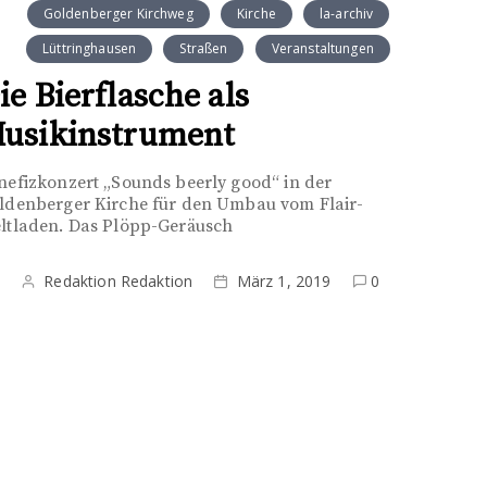
Goldenberger Kirchweg
Kirche
la-archiv
Lüttringhausen
Straßen
Veranstaltungen
ie Bierflasche als
usikinstrument
nefizkonzert „Sounds beerly good“ in der
ldenberger Kirche für den Umbau vom Flair-
ltladen. Das Plöpp-Geräusch
Redaktion Redaktion
März 1, 2019
0