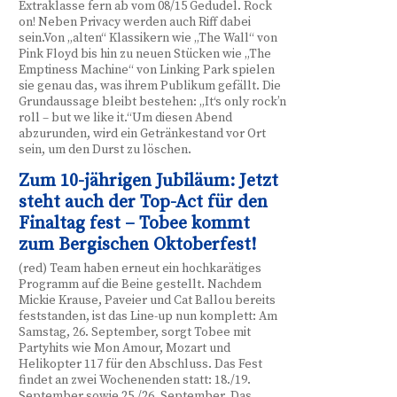
Extraklasse fern ab vom 08/15 Gedudel. Rock
on! Neben Privacy werden auch Riff dabei
sein.Von „alten“ Klassikern wie „The Wall“ von
Pink Floyd bis hin zu neuen Stücken wie „The
Emptiness Machine“ von Linking Park spielen
sie genau das, was ihrem Publikum gefällt. Die
Grundaussage bleibt bestehen: „It‘s only rock’n
roll – but we like it.“Um diesen Abend
abzurunden, wird ein Getränkestand vor Ort
sein, um den Durst zu löschen.
Zum 10-jährigen Jubiläum: Jetzt
steht auch der Top-Act für den
Finaltag fest – Tobee kommt
zum Bergischen Oktoberfest!
(red) Team haben erneut ein hochkarätiges
Programm auf die Beine gestellt. Nachdem
Mickie Krause, Paveier und Cat Ballou bereits
feststanden, ist das Line-up nun komplett: Am
Samstag, 26. September, sorgt Tobee mit
Partyhits wie Mon Amour, Mozart und
Helikopter 117 für den Abschluss. Das Fest
findet an zwei Wochenenden statt: 18./19.
September sowie 25./26. September. Das