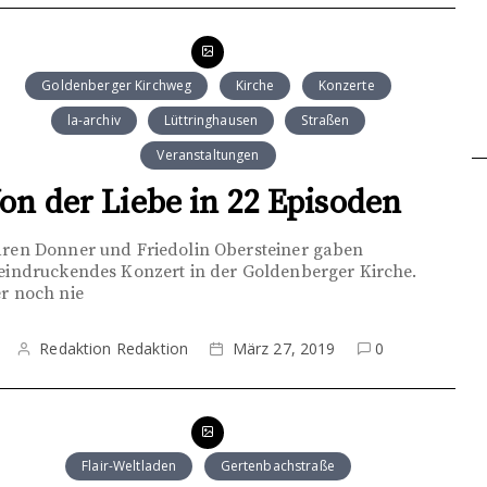
Goldenberger Kirchweg
Kirche
Konzerte
la-archiv
Lüttringhausen
Straßen
Veranstaltungen
on der Liebe in 22 Episoden
ren Donner und Friedolin Obersteiner gaben
eindruckendes Konzert in der Goldenberger Kirche.
r noch nie
Redaktion Redaktion
März 27, 2019
0
Flair-Weltladen
Gertenbachstraße