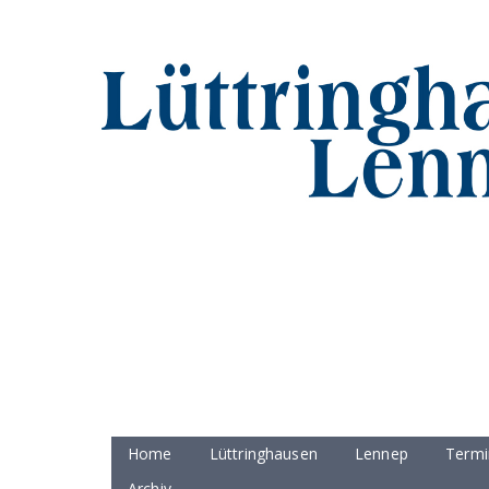
Home
Lüttringhausen
Lennep
Termi
Archiv