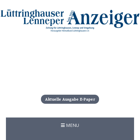
S
k
i
Aktuelle Ausgabe E-Paper
p
t
o
c
MENU
o
n