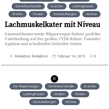
Gertenbachstraße
la-archiv
Lüttringhausen
Straßen
Theater
Veranstaltungen
Vereine
Lachmuskelkater mit Niveau
Amateurtheaterverein Wipperwagen lieferte perfekte
Unterhaltung auf der großen CVJM-Bühne. Tosender
Applaus und schallendes Gelächter tönten
Redaktion Redaktion
Februar 14, 2019
0
Der Wipperwagen
Gertenbachstraße
la-archiv
Lüttringhausen
Straßen
Theater
Veranstaltungen
Vereine