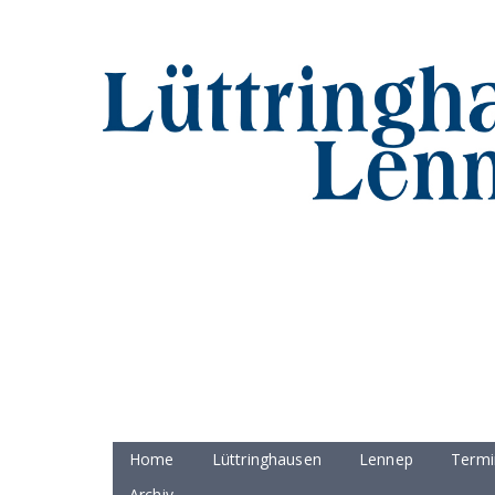
Home
Lüttringhausen
Lennep
Termi
Archiv