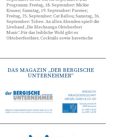
Programm: Freitag, 18. September: Mickie
Krause; Samstag, 19. September: Paveier;
Freitag, 25. September: Cat Ballou; Samstag, 26.
September: Tobee. An allen Abenden spielt die
Liveband „Die Blechsauga Oktoberfest
Music“.Für das leibliche Wohl gibt es
Oktoberfestbier, Cocktails sowie bayerische
Spezialitäten wie Brezeln, Weißwurst, Hendl
und Haxe. Beginn ist freitags um 17 Uhr,
samstags um 16 Uhr. Tickets gibt es unter
www.bergisches-oktoberfest.de sowie über die
TreueWelt der Sparkasse Wuppertal.
DAS MAGAZIN „DER BERGISCHE
UNTERNEHMER“
Remscheid stärkt Krisenvorsorge
(red) Feuerwehr, TBR und Stadtverwaltung
Remscheid trainieren Krisenstabsarbeit am
Institut der Feuerwehr NRW in Münster.
Wie funktioniert die Zusammenarbeit im
Krisenfall? Welche Entscheidungen müssen
unter Zeitdruck getroffen werden? Und wie
können die Bürgerinnen und Bürger
bestmöglich geschützt werden? Mit diesen und
weiteren Fragen beschäftigten sich
Mitarbeitende der Stadt Remscheid Ende Juni in