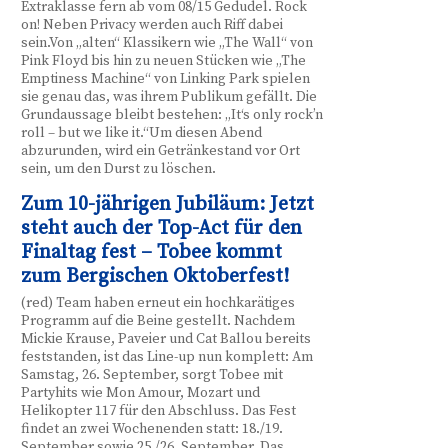
Extraklasse fern ab vom 08/15 Gedudel. Rock
on! Neben Privacy werden auch Riff dabei
sein.Von „alten“ Klassikern wie „The Wall“ von
Pink Floyd bis hin zu neuen Stücken wie „The
Emptiness Machine“ von Linking Park spielen
sie genau das, was ihrem Publikum gefällt. Die
Grundaussage bleibt bestehen: „It‘s only rock’n
roll – but we like it.“Um diesen Abend
abzurunden, wird ein Getränkestand vor Ort
sein, um den Durst zu löschen.
Zum 10-jährigen Jubiläum: Jetzt
steht auch der Top-Act für den
Finaltag fest – Tobee kommt
zum Bergischen Oktoberfest!
(red) Team haben erneut ein hochkarätiges
Programm auf die Beine gestellt. Nachdem
Mickie Krause, Paveier und Cat Ballou bereits
feststanden, ist das Line-up nun komplett: Am
Samstag, 26. September, sorgt Tobee mit
Partyhits wie Mon Amour, Mozart und
Helikopter 117 für den Abschluss. Das Fest
findet an zwei Wochenenden statt: 18./19.
September sowie 25./26. September. Das