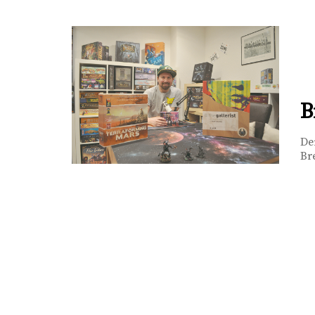
B
De
Br