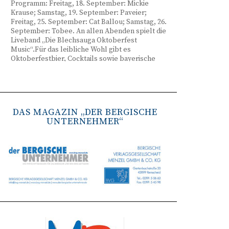
Programm: Freitag, 18. September: Mickie
Krause; Samstag, 19. September: Paveier;
Freitag, 25. September: Cat Ballou; Samstag, 26.
September: Tobee. An allen Abenden spielt die
Liveband „Die Blechsauga Oktoberfest
Music“.Für das leibliche Wohl gibt es
Oktoberfestbier, Cocktails sowie bayerische
Spezialitäten wie Brezeln, Weißwurst, Hendl
und Haxe. Beginn ist freitags um 17 Uhr,
samstags um 16 Uhr. Tickets gibt es unter
www.bergisches-oktoberfest.de sowie über die
TreueWelt der Sparkasse Wuppertal.
DAS MAGAZIN „DER BERGISCHE
UNTERNEHMER“
Remscheid stärkt Krisenvorsorge
(red) Feuerwehr, TBR und Stadtverwaltung
Remscheid trainieren Krisenstabsarbeit am
Institut der Feuerwehr NRW in Münster.
Wie funktioniert die Zusammenarbeit im
Krisenfall? Welche Entscheidungen müssen
unter Zeitdruck getroffen werden? Und wie
können die Bürgerinnen und Bürger
bestmöglich geschützt werden? Mit diesen und
weiteren Fragen beschäftigten sich
Mitarbeitende der Stadt Remscheid Ende Juni in
Münster. Im Mittelpunkt der dreitägigen