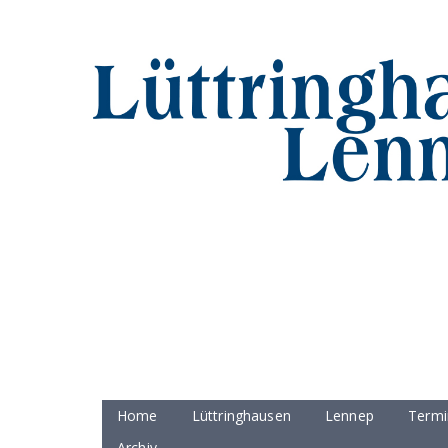
Home
Lüttringhausen
Lennep
Termi
Archiv