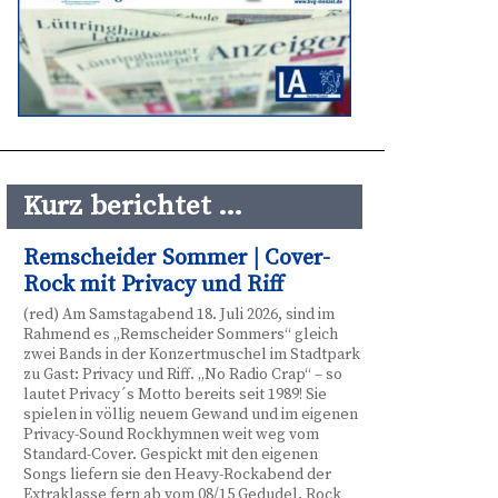
Kurz berichtet …
Remscheider Sommer | Cover-
Rock mit Privacy und Riff
(red) Am Samstagabend 18. Juli 2026, sind im
Rahmend es „Remscheider Sommers“ gleich
zwei Bands in der Konzertmuschel im Stadtpark
zu Gast: Privacy und Riff. „No Radio Crap“ – so
lautet Privacy´s Motto bereits seit 1989! Sie
spielen in völlig neuem Gewand und im eigenen
Privacy-Sound Rockhymnen weit weg vom
Standard-Cover. Gespickt mit den eigenen
Songs liefern sie den Heavy-Rockabend der
Extraklasse fern ab vom 08/15 Gedudel. Rock