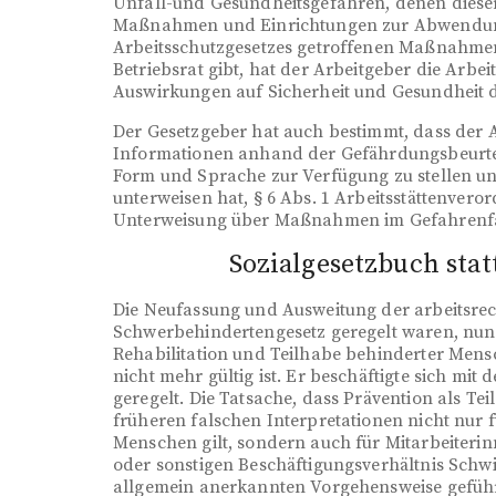
Unfall-und Gesundheitsgefahren, denen dieser 
Maßnahmen und Einrichtungen zur Abwendung 
Arbeitsschutzgesetzes getroffenen Maßnahmen 
Betriebsrat gibt, hat der Arbeitgeber die Arb
Auswirkungen auf Sicherheit und Gesundheit d
Der Gesetzgeber hat auch bestimmt, dass der
Informationen anhand der Gefährdungsbeurteil
Form und Sprache zur Verfügung zu stellen un
unterweisen hat, § 6 Abs. 1 Arbeitsstättenver
Unterweisung über Maßnahmen im Gefahrenfal
Sozialgesetzbuch sta
Die Neufassung und Ausweitung der arbeitsre
Schwerbehindertengesetz geregelt waren, nun 
Rehabilitation und Teilhabe behinderter Mensc
nicht mehr gültig ist. Er beschäftigte sich mit 
geregelt. Die Tatsache, dass Prävention als Te
früheren falschen Interpretationen nicht nur 
Menschen gilt, sondern auch für Mitarbeiterinn
oder sonstigen Beschäftigungsverhältnis Schwi
allgemein anerkannten Vorgehensweise geführt.