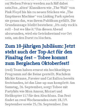
on! Neben Privacy werden auch Riff dabei
sein.Von „alten“ Klassikern wie „The Wall“ von
Pink Floyd bis hin zu neuen Stücken wie „The
Emptiness Machine“ von Linking Park spielen
sie genau das, was ihrem Publikum gefällt. Die
Grundaussage bleibt bestehen: „It‘s only rock’n
roll – but we like it.“Um diesen Abend
abzurunden, wird ein Getränkestand vor Ort
sein, um den Durst zu löschen.
Zum 10-jährigen Jubiläum: Jetzt
steht auch der Top-Act für den
Finaltag fest – Tobee kommt
zum Bergischen Oktoberfest!
(red) Team haben erneut ein hochkarätiges
Programm auf die Beine gestellt. Nachdem
Mickie Krause, Paveier und Cat Ballou bereits
feststanden, ist das Line-up nun komplett: Am
Samstag, 26. September, sorgt Tobee mit
Partyhits wie Mon Amour, Mozart und
Helikopter 117 für den Abschluss. Das Fest
findet an zwei Wochenenden statt: 18./19.
September sowie 25./26. September. Das