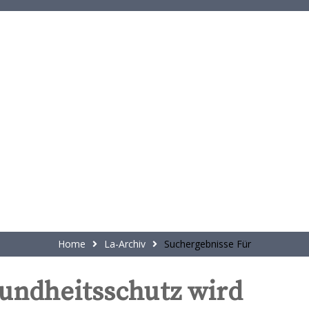
t
e
n
t
Home
La-Archiv
Suchergebnisse Für
sundheitsschutz wird