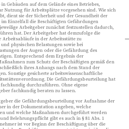
e in Gebäuden auf dem Gelände eines Betriebes,
ur Nutzung für Arbeitsplätze vorgesehen sind. Wie sich
t, dient sie der Sicherheit und der Gesundheit der
 im Einzelfall die Beschäftigten Gefährdungen
 jeweilige Arbeitgeber zunächst festzustellen dadurch,
ühren hat. Der Arbeitgeber hat demzufolge die
Arbeitsabläufe in der Arbeitsstätte zu
n und physischen Belastungen sowie bei
lastungen der Augen oder die Gefährdung des
htigen. Entsprechend dem Ergebnis der
 Maßnahmen zum Schutz der Beschäftigten gemäß den
nschließlich ihres Anhangs nach dem Stand der
en. Sonstige gesicherte arbeitswissenschaftliche
eitsstättenverordnung. Die Gefährdungsbeurteilung hat
st fachkundig durchzuführen. Ohne eigene
geber fachkundig beraten zu lassen.
eitgeber die Gefährdungsbeurteilung vor Aufnahme der
rner in der Dokumentation angeben, welche
nnen und welche Maßnahmen durchgeführt werden
nd Belehrungspflicht gibt es auch in § 81 Abs. 1
tnehmer ist vor Beginn der Beschäftigung über die