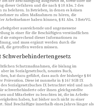
bei der Beschäftigung ausgesetzt ist, sowie über die
dieser Gefahren und die nach § 10 Abs. 2 des
zu belehren. In Betrieben, in denen es keinen
eitnehmer zu allen Maßnahmen zu hören, die
er Arbeitnehmer haben können, § 81 Abs. 3 BetrVG.
 Arbeitgeber ausreichende und angemessene
ung in einer für die Beschäftigten verständlichen
d sie entsprechend dieser Informationen zu
ordnung, und muss ergänzt werden durch die
l, die getroffen werden müssen.
tt Schwerbehindertengesetz
chtlichen Schutzmaßnahmen, die bislang im
aber im Sozialgesetzbuch, neuntes Buch,
hen, hat dazu geführt, dass auch der bisherige § 84
der Prävention. Diese ist nunmehr in § 167 SGB IX
il des Sozialgesetzbuches IX betrachtet wird und nach
für schwerbehinderte oder ihnen gleichgestellte
en und Mitarbeiter zu beachten ist, die im Arbeits-
erigkeiten haben, hat bisher noch nicht zu einer
 Sind Beschäftigte innerhalb eines Jahres länger als