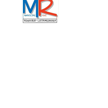
Schulung am Institut der Feuerwehr Nordrhein-
Westfalen (IdF NRW) stand die Arbeit in
Krisenstäben. Anhand praxisnaher Szenarien
wurden Abläufe, Zuständigkeiten und
Entscheidungswege trainiert, die bei
außergewöhnlichen Ereignissen von
besonderer Bedeutung sind. Dazu zählen unter
anderem Pandemien, großflächige
Stromausfälle, Unwetterlagen oder andere
Schadensereignisse mit erheblichen
Auswirkungen auf das öffentliche Leben. „Mir
ist besonders wichtig, dass wir in Remscheid im
Ernstfall schnell, abgestimmt und
handlungsfähig bleiben. Die Fortbildung zeigt,
wie entscheidend eine gute Zusammenarbeit
und klare Abläufe sind, um unsere Stadt
bestmöglich zu schützen.“, betont
Oberbürgermeister Sven Wolf.
Neuer Andachtsplatz im
Begräbniswald Remscheid
fertiggestellt
(red) Der Begräbniswald in Remscheid ist um