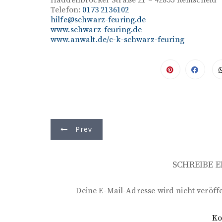
Haddenbrocker Straße 21 – 42855 Remscheid
Telefon:
0173 2136102
hilfe@schwarz-feuring.de
www.schwarz-feuring.de
www.anwalt.de/c-k-schwarz-feuring
B
Prev
e
i
SCHREIBE 
t
r
Deine E-Mail-Adresse wird nicht veröffe
a
K