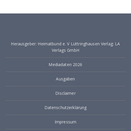
i
t
r
a
Herausgeber: Heimatbund e. V Lüttringhausen Verlag: LA
g
Verlags GmbH
s
Mediadaten 2026
n
a
Ausgaben
v
Disclaimer
i
g
Datenschutzerklärung
a
Impressum
t