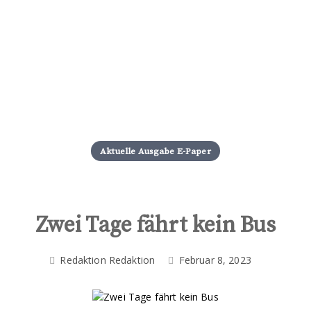
S
k
i
Aktuelle Ausgabe E-Paper
p
t
o
c
o
Zwei Tage fährt kein Bus
n
t
Redaktion Redaktion
Februar 8, 2023
e
n
t