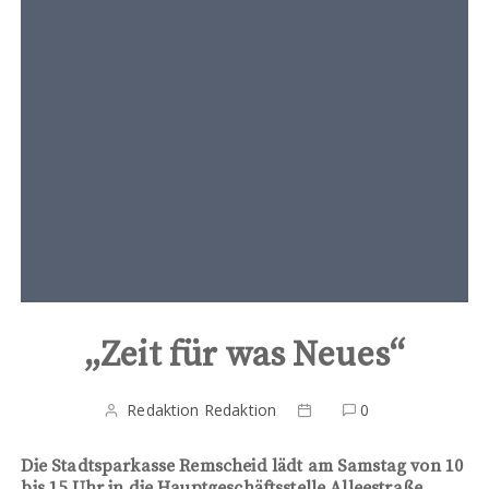
t
e
n
t
„Zeit für was Neues“
Redaktion Redaktion
0
Die Stadtsparkasse Remscheid lädt am Samstag von 10
bis 15 Uhr in die Hauptgeschäftsstelle Alleestraße.