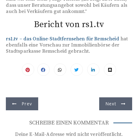
dass unser Beratungsangebot sowohl bei Käufern als
auch bei Verkäufern gut ankommt.“
Bericht von rs1.tv
rs1.tv – das Online-Stadtfernsehen für Remscheid
hat
ebenfalls eine Vorschau zur Immobilienbörse der
Stadtsparkasse Remscheid gebracht.
B
Prev
Next
e
i
SCHREIBE EINEN KOMMENTAR
t
Deine E-Mail-Adresse wird nicht veröffentlicht.