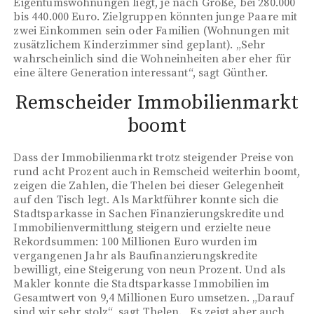
Eigentumswohnungen liegt, je nach Größe, bei 280.000
bis 440.000 Euro. Zielgruppen könnten junge Paare mit
zwei Einkommen sein oder Familien (Wohnungen mit
zusätzlichem Kinderzimmer sind geplant). „Sehr
wahrscheinlich sind die Wohneinheiten aber eher für
eine ältere Generation interessant“, sagt Günther.
Remscheider Immobilienmarkt
boomt
Dass der Immobilienmarkt trotz steigender Preise von
rund acht Prozent auch in Remscheid weiterhin boomt,
zeigen die Zahlen, die Thelen bei dieser Gelegenheit
auf den Tisch legt. Als Marktführer konnte sich die
Stadtsparkasse in Sachen Finanzierungskredite und
Immobilienvermittlung steigern und erzielte neue
Rekordsummen: 100 Millionen Euro wurden im
vergangenen Jahr als Baufinanzierungskredite
bewilligt, eine Steigerung von neun Prozent. Und als
Makler konnte die Stadtsparkasse Immobilien im
Gesamtwert von 9,4 Millionen Euro umsetzen. „Darauf
sind wir sehr stolz“, sagt Thelen. „Es zeigt aber auch,