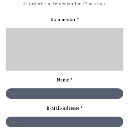
r
Erforderliche Felder sind mit
*
markiert
a
Kommentar
*
g
s
n
a
v
i
Name
*
g
a
t
E-Mail-Adresse
*
i
o