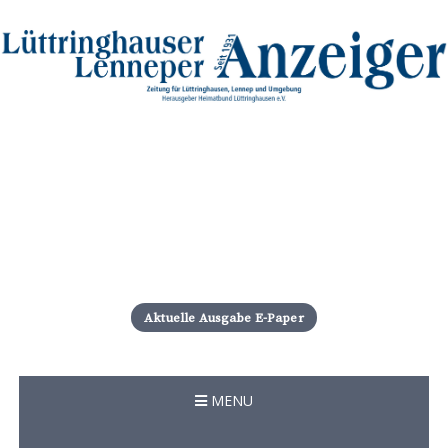
S
k
i
Aktuelle Ausgabe E-Paper
p
t
o
c
MENU
o
n