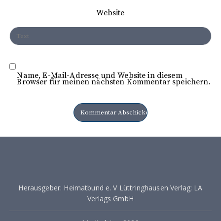
n
Website
Name, E-Mail-Adresse und Website in diesem
Browser für meinen nächsten Kommentar speichern.
Herausgeber: Heimatbund e. V Lüttringhausen Verlag: LA
Verlags GmbH